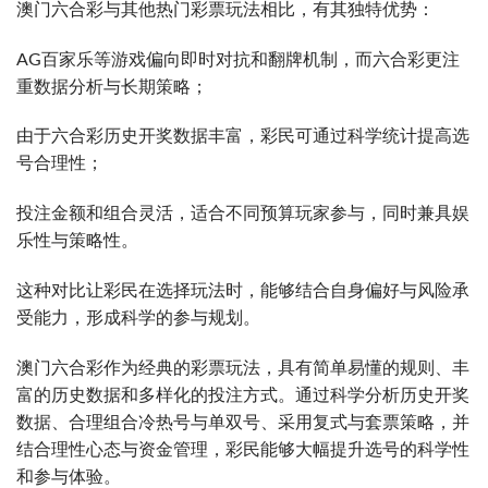
澳门六合彩与其他热门彩票玩法相比，有其独特优势：
AG百家乐等游戏偏向即时对抗和翻牌机制，而六合彩更注
重数据分析与长期策略；
由于六合彩历史开奖数据丰富，彩民可通过科学统计提高选
号合理性；
投注金额和组合灵活，适合不同预算玩家参与，同时兼具娱
乐性与策略性。
这种对比让彩民在选择玩法时，能够结合自身偏好与风险承
受能力，形成科学的参与规划。
澳门六合彩作为经典的彩票玩法，具有简单易懂的规则、丰
富的历史数据和多样化的投注方式。通过科学分析历史开奖
数据、合理组合冷热号与单双号、采用复式与套票策略，并
结合理性心态与资金管理，彩民能够大幅提升选号的科学性
和参与体验。