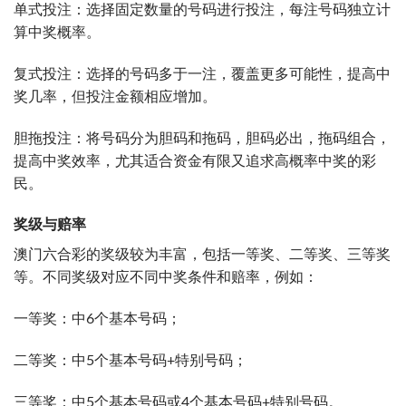
单式投注：选择固定数量的号码进行投注，每注号码独立计
算中奖概率。
复式投注：选择的号码多于一注，覆盖更多可能性，提高中
奖几率，但投注金额相应增加。
胆拖投注：将号码分为胆码和拖码，胆码必出，拖码组合，
提高中奖效率，尤其适合资金有限又追求高概率中奖的彩
民。
奖级与赔率
澳门六合彩的奖级较为丰富，包括一等奖、二等奖、三等奖
等。不同奖级对应不同中奖条件和赔率，例如：
一等奖：中6个基本号码；
二等奖：中5个基本号码+特别号码；
三等奖：中5个基本号码或4个基本号码+特别号码。