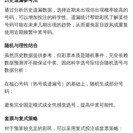
历史遗漏参考法
通过分析历史遗漏数据，选择近期未出现但出现概率较高的
号码，可以增加投注的科学性。遗漏统计帮助彩民了解某些
号码可能在未来几期出现的趋势，从而避免盲目跟风或重复
使用近期频繁中奖号码。
随机与理性结合
虽然历史数据提供参考，但彩票本质是随机事件，完全依赖
数据预测并不能保证中奖。因此科学选号应结合随机选号与
数据分析：
在核心号码（热号或遗漏号）的基础上，随机生成部分号
码；
避免完全固定模式或全凭感觉选号，提高中奖可能性。
套票与复式策略
对于预算较充足的彩民，可以采用复式投注或套票策略：