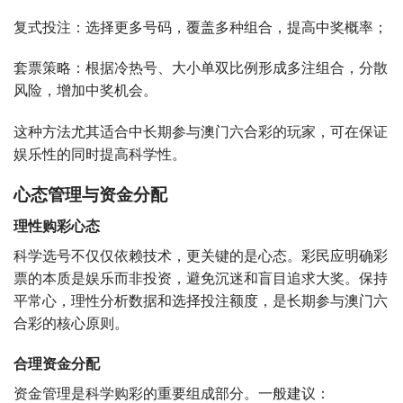
复式投注：选择更多号码，覆盖多种组合，提高中奖概率；
套票策略：根据冷热号、大小单双比例形成多注组合，分散
风险，增加中奖机会。
这种方法尤其适合中长期参与澳门六合彩的玩家，可在保证
娱乐性的同时提高科学性。
心态管理与资金分配
理性购彩心态
科学选号不仅仅依赖技术，更关键的是心态。彩民应明确彩
票的本质是娱乐而非投资，避免沉迷和盲目追求大奖。保持
平常心，理性分析数据和选择投注额度，是长期参与澳门六
合彩的核心原则。
合理资金分配
资金管理是科学购彩的重要组成部分。一般建议：