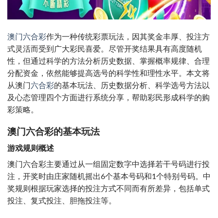
澳门六合彩
作为一种传统彩票玩法，因其奖金丰厚、投注方
式灵活而受到广大彩民喜爱。尽管开奖结果具有高度随机
性，但通过科学的方法分析历史数据、掌握概率规律、合理
分配资金，依然能够提高选号的科学性和理性水平。本文将
从澳门
六合彩
的基本玩法、历史数据分析、科学选号方法以
及心态管理四个方面进行系统分享，帮助彩民形成科学的购
彩策略。
澳门六合彩的基本玩法
游戏规则概述
澳门六合彩主要通过从一组固定数字中选择若干号码进行投
注，开奖时由庄家随机摇出6个基本号码和1个特别号码。中
奖规则根据玩家选择的投注方式不同而有所差异，包括单式
投注、复式投注、胆拖投注等。