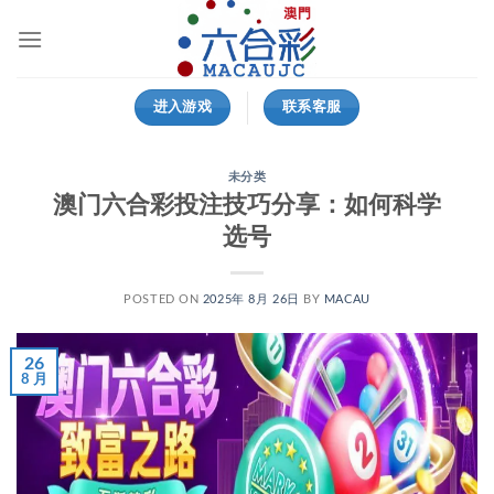
跳
到
内
容
进入游戏
联系客服
未分类
澳门六合彩投注技巧分享：如何科学
选号
POSTED ON
2025年 8月 26日
BY
MACAU
26
8 月