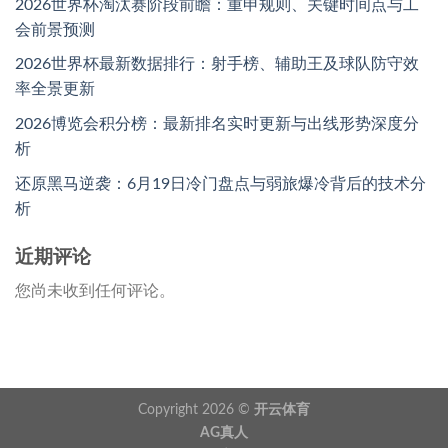
2026世界杯淘汰赛阶段前瞻：重申规则、关键时间点与工
会前景预测
2026世界杯最新数据排行：射手榜、辅助王及球队防守效
率全景更新
2026博览会积分榜：最新排名实时更新与出线形势深度分
析
还原黑马逆袭：6月19日冷门盘点与弱旅爆冷背后的技术分
析
近期评论
您尚未收到任何评论。
Copyright 2026 ©
开云体育
AG真人