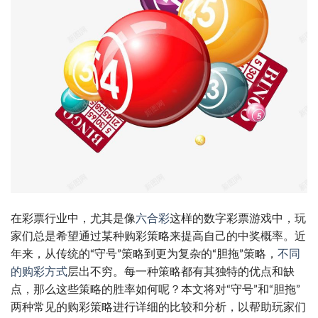
在彩票行业中，尤其是像
六合彩
这样的数字彩票游戏中，玩
家们总是希望通过某种购彩策略来提高自己的中奖概率。近
年来，从传统的“守号”策略到更为复杂的“胆拖”策略，
不同
的购彩方式
层出不穷。每一种策略都有其独特的优点和缺
点，那么这些策略的胜率如何呢？本文将对“守号”和“胆拖”
两种常见的购彩策略进行详细的比较和分析，以帮助玩家们