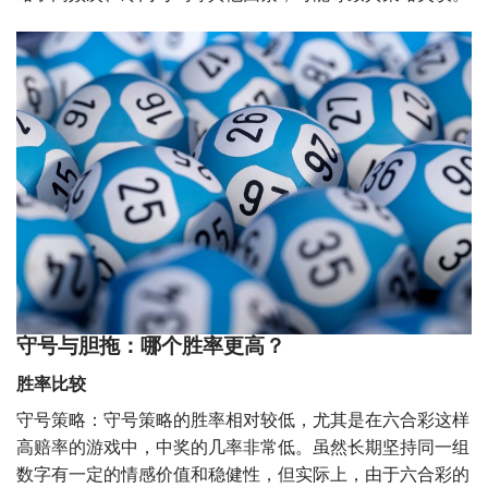
守号与胆拖：哪个胜率更高？
胜率比较
守号策略：守号策略的胜率相对较低，尤其是在六合彩这样
高赔率的游戏中，中奖的几率非常低。虽然长期坚持同一组
数字有一定的情感价值和稳健性，但实际上，由于六合彩的