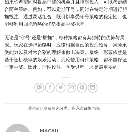
如果你希望同时提高中奖的机会并且控制投入，可以考虑结
合两种策略。例如，可以定期守号，同时在特定时期进行胆
拖投注。通过灵活组合，既可以享受守号策略的稳定性，也
能够利用胆拖策略的优势提高中奖概率。
无论是“守号”还是“胆拖”，每种策略都有其独特的优势与局
限。玩家在选择策略时，应该根据自己的投注预算、风险承
受能力以及对六合彩的理解来做出决策。最终，彩票依然是
基于随机概率的娱乐活动，无论使用何种策略，都不能保证
一定中奖。因此，理性投注、享受过程，才是最重要的。
此条目已发布在
未分类
。将
永久链接
书签。
MACAU