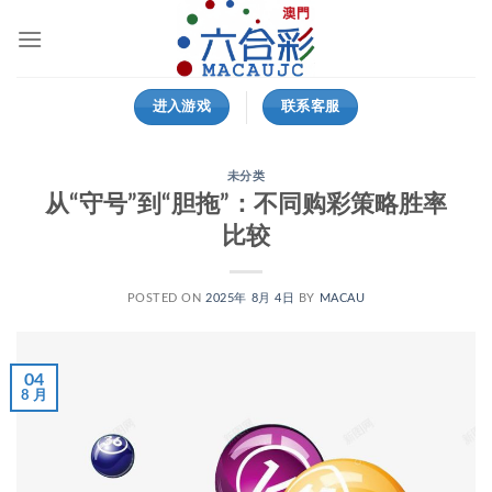
跳
到
内
容
进入游戏
联系客服
未分类
从“守号”到“胆拖”：不同购彩策略胜率
比较
POSTED ON
2025年 8月 4日
BY
MACAU
04
8 月