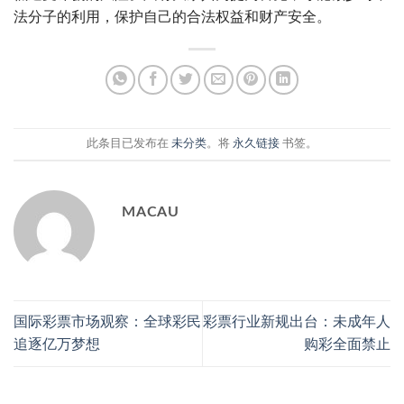
法分子的利用，保护自己的合法权益和财产安全。
此条目已发布在
未分类
。将
永久链接
书签。
MACAU
国际彩票市场观察：全球彩民
彩票行业新规出台：未成年人
追逐亿万梦想
购彩全面禁止