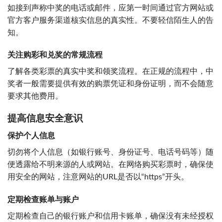
如接到声称中奖的电话或邮件，应第一时间通过官方网站或
官方客户服务渠道核实信息的真实性。不要轻信陌生人的告
知。
关注购彩和兑奖的常规流程
了解各类彩票的真实中奖和领奖流程。在正规的流程中，中
奖者一般需要提供有效的购票凭证和身份证明，而不会随意
要求其他费用。
提高信息安全意识
保护个人信息
切勿将个人信息（如银行账号、身份证号、电话号码等）随
便透露给不明来源的人或网站。在网络购买彩票时，确保使
用安全的网站，注意网站的URL是否以“https”开头。
定期检查账单与账户
定期检查自己的银行账户和信用卡账单，确保没有未经授权