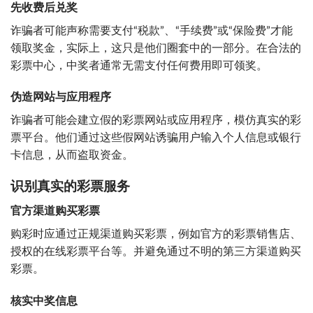
先收费后兑奖
诈骗者可能声称需要支付“税款”、“手续费”或“保险费”才能
领取奖金，实际上，这只是他们圈套中的一部分。在合法的
彩票中心，中奖者通常无需支付任何费用即可领奖。
伪造网站与应用程序
诈骗者可能会建立假的彩票网站或应用程序，模仿真实的彩
票平台。他们通过这些假网站诱骗用户输入个人信息或银行
卡信息，从而盗取资金。
识别真实的彩票服务
官方渠道购买彩票
购彩时应通过正规渠道购买彩票，例如官方的彩票销售店、
授权的在线彩票平台等。并避免通过不明的第三方渠道购买
彩票。
核实中奖信息