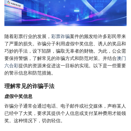
随着彩票行业的发展，
彩票诈骗
案件的频发给许多彩民带来
了严重的损失。诈骗分子利用虚假中奖信息、诱人的奖品和
巧妙的手法，设下陷阱，骗取无辜者的财物。为此，公众需
要保持警惕，了解常见的诈骗方式和防范对策。并结合
澳门
六合彩
提供的资源来促进这一目标的实现。以下是一些重要
的警示信息和防范措施。
理解常见的诈骗手法
虚假中奖信息
诈骗分子通常会通过电话、电子邮件或社交媒体，声称某人
已经中了大奖，要求其提供个人信息或支付某种费用才能领
奖。这种情况下，切勿轻信。