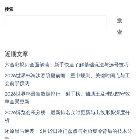
搜索
搜
索
近期文章
六合彩规则全面解读：新手快速了解基础玩法与选号技巧
2026世界杯淘汰赛阶段前瞻：重申规则、关键时间点与工
会前景预测
2026世界杯最新数据排行：射手榜、辅助王及球队防守效
率全景更新
2026博览会积分榜：最新排名实时更新与出线形势深度分
析
还原黑马逆袭：6月19日冷门盘点与弱旅爆冷背后的技术分
析