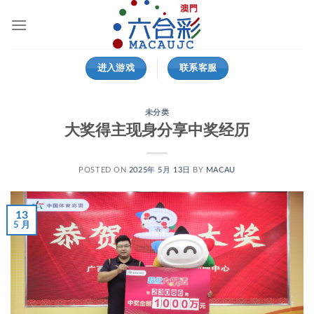
跳
到
内
容
进入游戏
联系客服
未分类
大奖得主现身分享中奖经历
POSTED ON
2025年 5月 13日
BY
MACAU
13
5 月