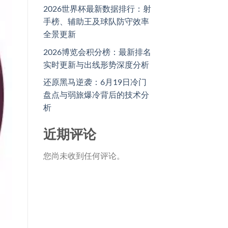
2026世界杯最新数据排行：射
手榜、辅助王及球队防守效率
全景更新
2026博览会积分榜：最新排名
实时更新与出线形势深度分析
还原黑马逆袭：6月19日冷门
盘点与弱旅爆冷背后的技术分
析
近期评论
您尚未收到任何评论。