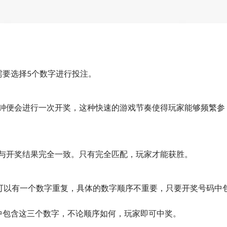
需要选择5个数字进行投注。
分钟便会进行一次开奖，这种快速的游戏节奏使得玩家能够频繁参
与开奖结果完全一致。只有完全匹配，玩家才能获胜。
中可以有一个数字重复，具体的数字顺序不重要，只要开奖号码中
中包含这三个数字，不论顺序如何，玩家即可中奖。