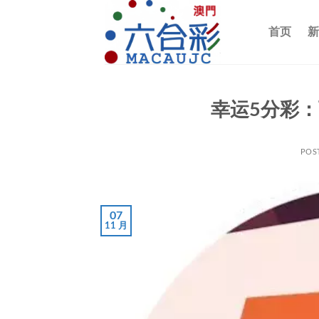
跳
到
首页
新
内
容
幸运5分彩
POS
07
11 月