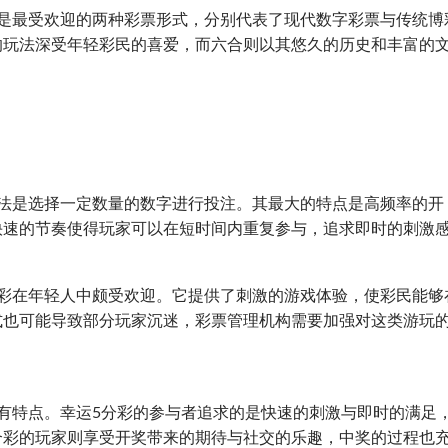
是最受欢迎的两种彩票形式，分别代表了现代数字彩票与传统博
的玩法深受年轻彩民的喜爱，而六合则以其悠久的历史和丰富的
玩法是选择一定数量的数字进行投注。其最大的特点是高频率的开
快速的节奏使得玩家可以在短时间内重复参与，追求即时的刺激
分彩在年轻人中颇受欢迎。它提供了刺激的游戏体验，使彩民能够
式也可能导致部分玩家沉迷，彩票管理机构需要加强对这类游玩
有特点。幸运5分彩的参与者追求的是快速的刺激与即时的满足
合彩的玩家则享受开奖带来的期待与社交的乐趣，中奖的过程也