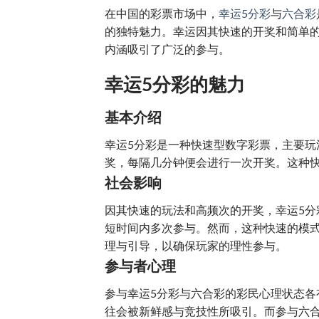
在中国的彩票市场中，
幸运5分彩
与
六合彩
的独特魅力。幸运因其快速的开奖和简单
内涵吸引了广泛的参与。
幸运5分彩的魅力
基本介绍
幸运5分彩是一种快速型数字彩票，主要
奖，每隔几分钟便会进行一次开奖。这种
社会影响
因其快速的玩法和高频次的开奖，幸运5
短时间内多次参与。然而，这种快速的模
理与引导，以确保玩家的理性参与。
参与者心理
参与幸运5分彩与六合彩的彩民心理状态各
往会被新鲜感与竞技性所吸引。而参与六