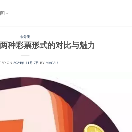
闻
未分类
：两种彩票形式的对比与魅力
TED ON
2024年 11月 7日
BY
MACAU