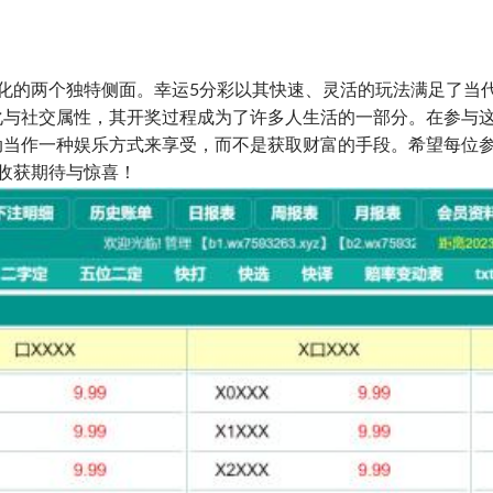
化的两个独特侧面。幸运5分彩以其快速、灵活的玩法满足了当
化与社交属性，其开奖过程成为了许多人生活的一部分。在参与
动当作一种娱乐方式来享受，而不是获取财富的手段。希望每位
收获期待与惊喜！