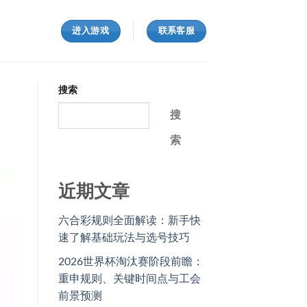
进入游戏
联系客服
搜索
搜
索
近期文章
六合彩规则全面解读：新手快
速了解基础玩法与选号技巧
2026世界杯淘汰赛阶段前瞻：
重申规则、关键时间点与工会
前景预测