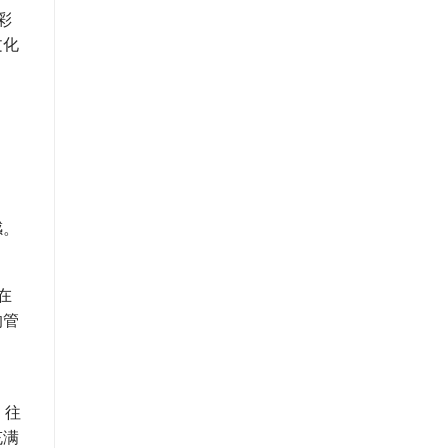
彩
文化
感。
在
的管
，往
充满