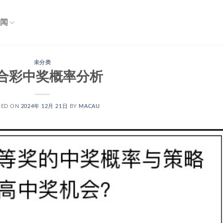
闻
未分类
合彩中奖概率分析
TED ON
2024年 12月 21日
BY
MACAU