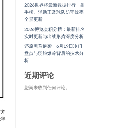
2026世界杯最新数据排行：射
手榜、辅助王及球队防守效率
全景更新
2026博览会积分榜：最新排名
实时更新与出线形势深度分析
还原黑马逆袭：6月19日冷门
盘点与弱旅爆冷背后的技术分
析
近期评论
您尚未收到任何评论。
字并
概率