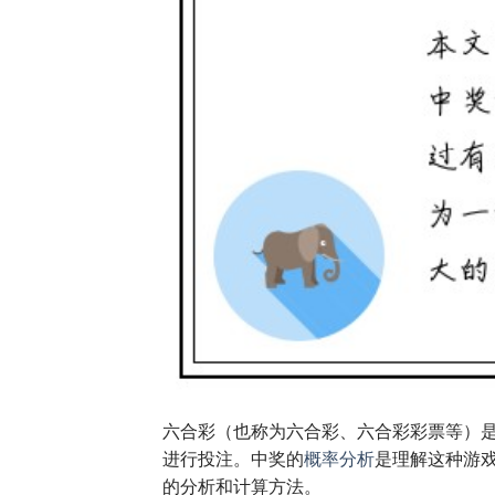
六合彩（也称为六合彩、六合彩彩票等）
进行投注。中奖的
概率分析
是理解这种游
的分析和计算方法。