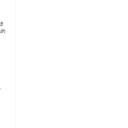
进
似的
计