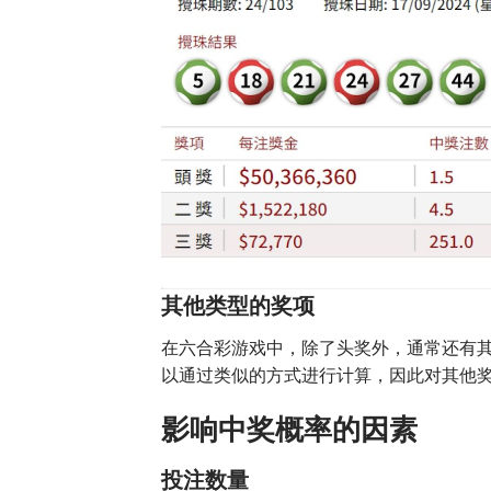
其他类型的奖项
在六合彩游戏中，除了头奖外，通常还有其
以通过类似的方式进行计算，因此对其他
影响中奖概率的因素
投注数量