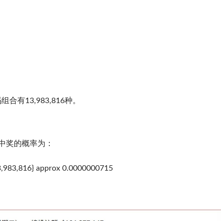
13,983,816种。
中奖的概率为：
{13,983,816} approx 0.0000000715