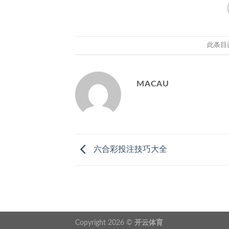
此条目
MACAU
六合彩投注技巧大全
Copyright 2026 ©
开云体育