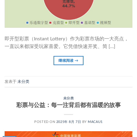
即开型彩票（Instant Lottery）作为彩票市场的一大亮点，
一直以来都深受玩家喜爱。它凭借快速开奖、简 […]
继续阅读
→
发表于
未分类
未分类
彩票与公益：每一注背后都有温暖的故事
POSTED ON
2025年 8月 7日
BY
MACAU1