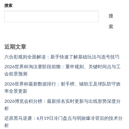
搜索
搜
索
近期文章
六合彩规则全面解读：新手快速了解基础玩法与选号技巧
2026世界杯淘汰赛阶段前瞻：重申规则、关键时间点与工
会前景预测
2026世界杯最新数据排行：射手榜、辅助王及球队防守效
率全景更新
2026博览会积分榜：最新排名实时更新与出线形势深度分
析
还原黑马逆袭：6月19日冷门盘点与弱旅爆冷背后的技术分
析