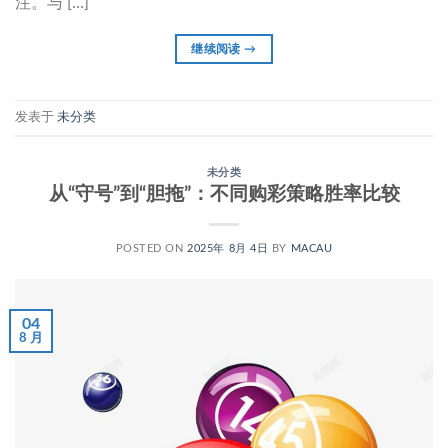
注。与 […]
继续阅读
→
发表于
未分类
未分类
从“守号”到“胆拖”：不同购彩策略胜率比较
POSTED ON
2025年 8月 4日
BY
MACAU
04
8 月