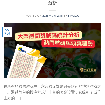
分析
POSTED ON
2025年 7月 29日
BY
MACAU1
29
7 月
在所有的彩票游戏中，六合彩无疑是最受欢迎的博彩游戏之
一。通过简单的投注方式与丰富的奖金设置，它吸引了成千
上万的 […]