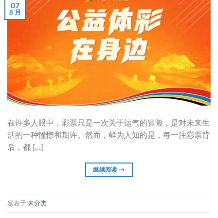
07
8 月
在许多人眼中，彩票只是一次关于运气的冒险，是对未来生
活的一种憧憬和期许。然而，鲜为人知的是，每一注彩票背
后，都 […]
继续阅读
→
发表于
未分类