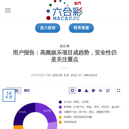
跳
到
内
容
进入游戏
联系客服
未分类
用户报告：高频娱乐项目成趋势，安全性仍
是关注重点
POSTED ON
2025年 8月 14日
BY
MACAU1
14
8 月