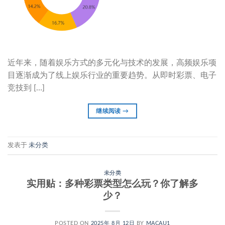
近年来，随着娱乐方式的多元化与技术的发展，高频娱乐项
目逐渐成为了线上娱乐行业的重要趋势。从即时彩票、电子
竞技到 […]
继续阅读
→
发表于
未分类
未分类
实用贴：多种彩票类型怎么玩？你了解多
少？
POSTED ON
2025年 8月 12日
BY
MACAU1