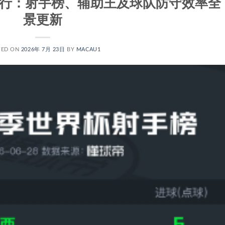
排行：射手榜、辅助王及球队防守效率全
景更新
TED ON
2026年 7月 23日
BY
MACAU1