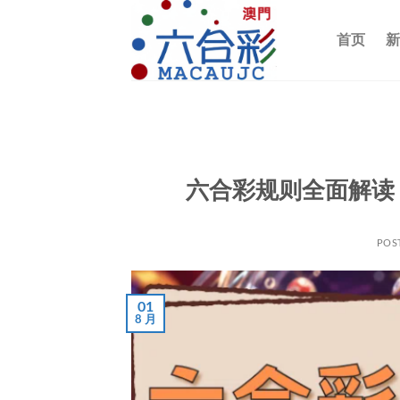
跳
到
首页
新
内
容
六合彩规则全面解读
POS
01
8 月