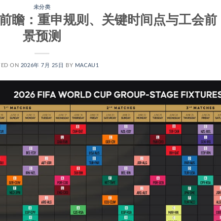
未分类
段前瞻：重申规则、关键时间点与工会前
景预测
TED ON
2026年 7月 25日
BY
MACAU1