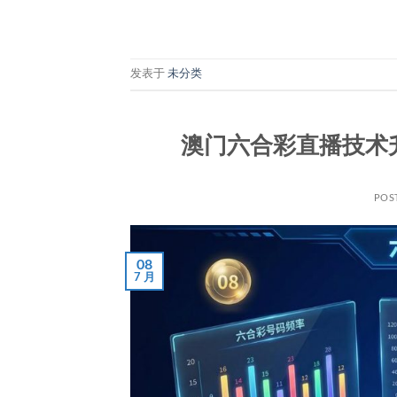
发表于
未分类
澳门六合彩直播技术升
POS
08
7 月