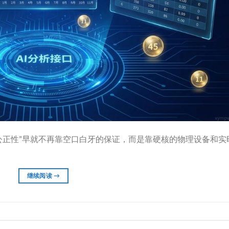
开奖公正性”早就不再靠空口白牙的保证，而是靠硬核的物理设备和实
继续阅读
→