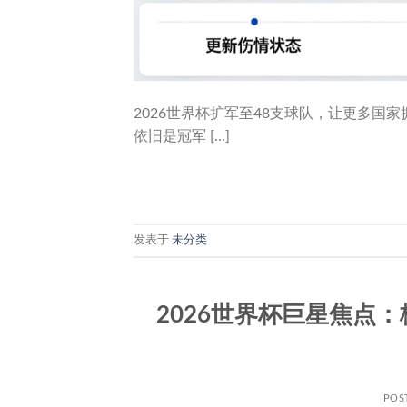
2026世界杯扩军至48支球队，让更多
依旧是冠军 […]
发表于
未分类
2026世界杯巨星焦点
POS