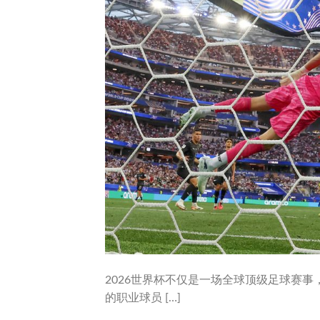
2026世界杯不仅是一场全球顶级足球赛
的职业球员 […]