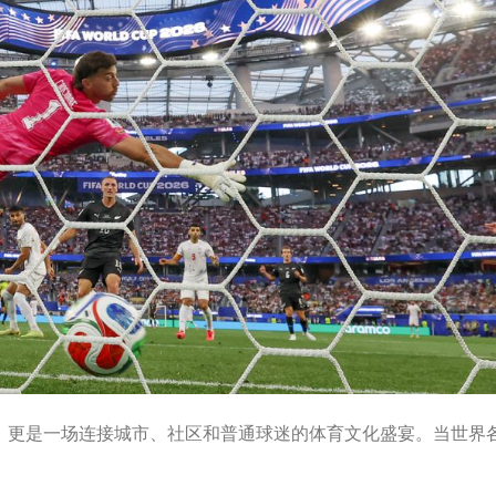
事，更是一场连接城市、社区和普通球迷的体育文化盛宴。当世界