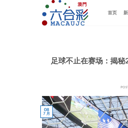
跳
到
首页
新
内
容
足球不止在赛场：揭秘2
POS
08
7 月