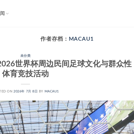
闻
作者存档：
MACAU1
未分类
026世界杯周边民间足球文化与群众性
体育竞技活动
TED ON
2026年 7月 8日
BY
MACAU1