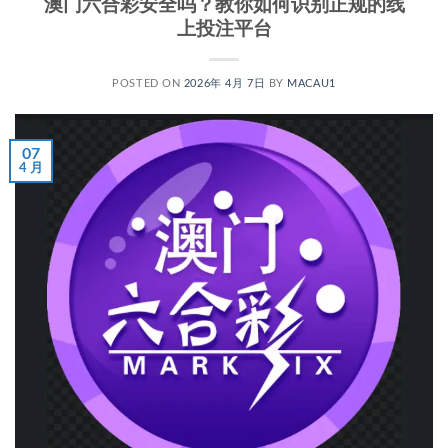
澳门六合彩安全吗？教你如何识别正规的线
上投注平台
POSTED ON
2026年 4月 7日
BY
MACAU1
07
4 月