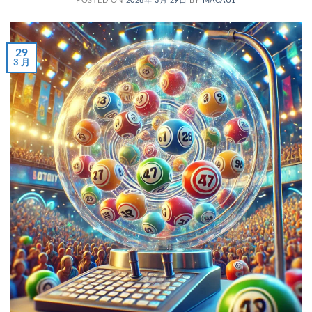
POSTED ON
2026年 3月 29日
BY
MACAU1
29
3 月