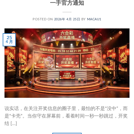
一手官方通知
POSTED ON
2026年 4月 25日
BY
MACAU1
25
4 月
说实话，在关注开奖信息的圈子里，最怕的不是“没中”，而
是“卡壳”。当你守在屏幕前，看着时间一秒一秒跳过，开奖
结 […]