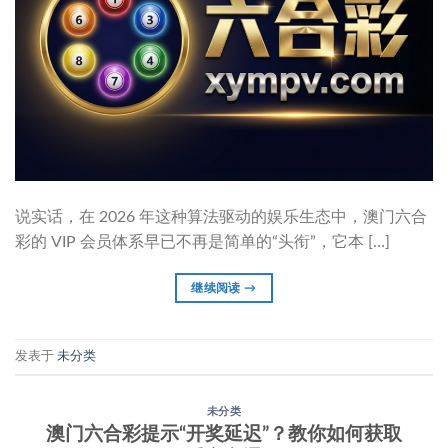
说实话，在 2026 年这种算法驱动的娱乐生态中，澳门六合
彩的 VIP 会员体系早已不再是简单的“头衔”，它本 […]
继续阅读
→
发表于
未分类
未分类
澳门六合彩提示“开奖延迟”？教你如何获取