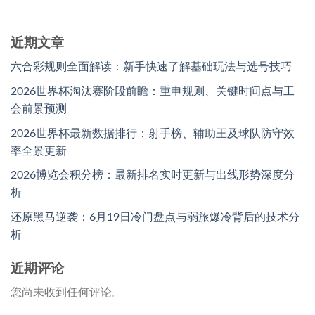
近期文章
六合彩规则全面解读：新手快速了解基础玩法与选号技巧
2026世界杯淘汰赛阶段前瞻：重申规则、关键时间点与工
会前景预测
2026世界杯最新数据排行：射手榜、辅助王及球队防守效
率全景更新
2026博览会积分榜：最新排名实时更新与出线形势深度分
析
还原黑马逆袭：6月19日冷门盘点与弱旅爆冷背后的技术分
析
近期评论
您尚未收到任何评论。