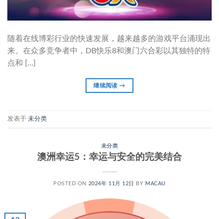
随着在线博彩行业的快速发展，越来越多的游戏平台涌现出
来。在众多竞争者中，DB快乐8和澳门六合彩以其独特的特
点和 […]
继续阅读
→
发表于
未分类
未分类
澳洲幸运5：幸运与安全的完美结合
POSTED ON
2024年 11月 12日
BY
MACAU