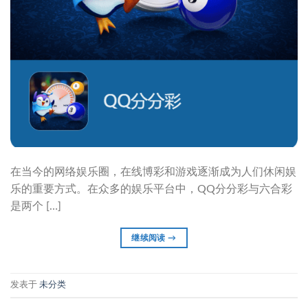
在当今的网络娱乐圈，在线博彩和游戏逐渐成为人们休闲娱
乐的重要方式。在众多的娱乐平台中，QQ分分彩与六合彩
是两个 […]
继续阅读
→
发表于
未分类