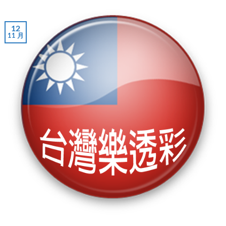
12
11 月