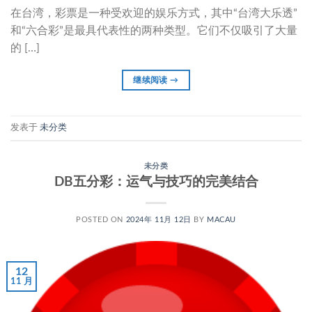
在台湾，彩票是一种受欢迎的娱乐方式，其中“台湾大乐透”
和“六合彩”是最具代表性的两种类型。它们不仅吸引了大量
的 […]
继续阅读
→
发表于
未分类
未分类
DB五分彩：运气与技巧的完美结合
POSTED ON
2024年 11月 12日
BY
MACAU
12
11 月