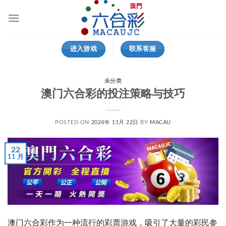
跳
到
内
容
进入游戏
联系客服
未分类
澳门六合彩的投注策略与技巧
POSTED ON
2024年 11月 22日
BY
MACAU
22
11 月
澳门六合彩作为一种流行的彩票游戏，吸引了大量的彩民参