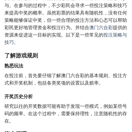
与。在参与的过程中，不少彩民会寻求一些投注策略和技巧
来提高中奖的概率。虽然彩票的结果具有随机性，没有任何
策略能够保证中奖，但一些合理的投注方法和心态可以帮助
彩民更好地管理资金和投注行为。并结合
澳门六合彩
提供的
资源来促进这一目标的实现。以下是一些常见的
投注策略与
技巧。
了解游戏规则
熟悉玩法
在投注前，首先要仔细了解澳门六合彩的基本规则、投注方
式和开奖机制，包括各类奖项的设置以及赔率。
开奖历史分析
研究以往的开奖数据可能有助于发现一些模式，例如某些号
码的频率。在这个过程中，需要保持理性，注意随机性的存
在。