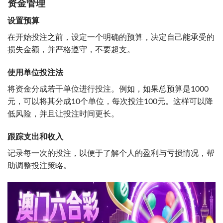
资金管理
设置预算
在开始投注之前，设定一个明确的预算，决定自己能承受的
损失金额，并严格遵守，不要超支。
使用单位投注法
将资金分成若干单位进行投注。例如，如果总预算是1000
元，可以将其分成10个单位，每次投注100元。这样可以降
低风险，并且让投注时间更长。
跟踪支出和收入
记录每一次的投注，以便于了解个人的盈利与亏损情况，帮
助调整投注策略。