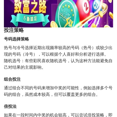
投注策略
号码选择策略
热号与冷号选择近期出现频率较高的号码（热号）或较少出
现的号码（冷号），可以根据个人喜好和分析进行选择。
随机选号：有些彩民喜欢随机选号，认为这种方法能避免自
己对结果的主观影响。
组合投注
通过组合不同的号码来增加中奖的可能性，例如选择多个号
码的组合，虽然成本较高，但可以覆盖更多的组合。
倍投法
如果在一段时间内中奖的机会较高，可以尝试倍投策略，即