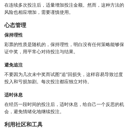
在连续多次投注后，适量增加投注金额。然而，这种方法的
风险也相应增加，需要谨慎使用。
心态管理
保持理性
彩票的性质是随机的，保持理性，明白没有任何策略能够保
证中奖，用平常心对待投注与结果。
避免追注
不要因为几次未中奖而试图“追”回损失，这样容易导致过度
投入和亏损加剧。每次投注都应独立对待。
适时休息
在经历一段时间的投注后，适时休息，给自己一个反思的机
会，避免情绪化地继续投注。
利用社区和工具