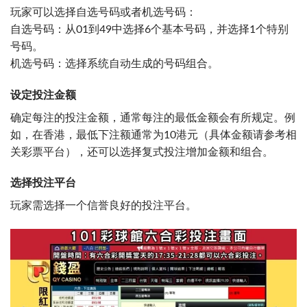
玩家可以选择自选号码或者机选号码：
自选号码：从01到49中选择6个基本号码，并选择1个特别
号码。
机选号码：选择系统自动生成的号码组合。
设定投注金额
确定每注的投注金额，通常每注的最低金额会有所规定。例
如，在香港，最低下注额通常为10港元（具体金额请参考相
关彩票平台），还可以选择复式投注增加金额和组合。
选择投注平台
玩家需选择一个信誉良好的投注平台。