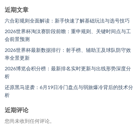
近期文章
六合彩规则全面解读：新手快速了解基础玩法与选号技巧
2026世界杯淘汰赛阶段前瞻：重申规则、关键时间点与工
会前景预测
2026世界杯最新数据排行：射手榜、辅助王及球队防守效
率全景更新
2026博览会积分榜：最新排名实时更新与出线形势深度分
析
还原黑马逆袭：6月19日冷门盘点与弱旅爆冷背后的技术分
析
近期评论
您尚未收到任何评论。