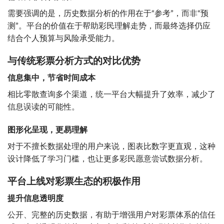
需要强调的是，历史数据分析的作用在于“参考”，而非“预
测”。平台的价值在于帮助彩民理解走势，而最终选择仍应
结合个人预算与风险承受能力。
与传统彩票分析方式的对比优势
信息集中，节省时间成本
相比零散查询多个渠道，统一平台大幅提升了效率，减少了
信息误读的可能性。
图形化呈现，更易理解
对于不擅长数据处理的用户来说，图表比数字更直观，这种
设计降低了学习门槛，也让更多彩民愿意尝试数据分析。
平台上线对彩票生态的积极作用
提升信息透明度
公开、完整的历史数据，有助于增强用户对彩票体系的信任