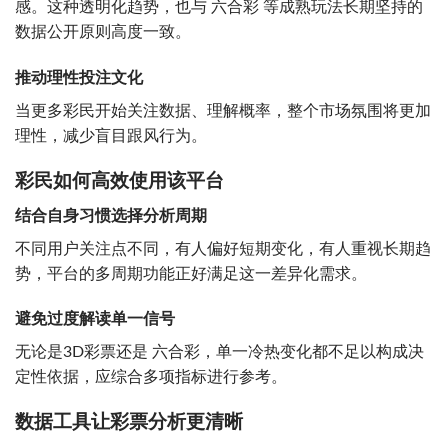
感。这种透明化趋势，也与 六合彩 等成熟玩法长期坚持的
数据公开原则高度一致。
推动理性投注文化
当更多彩民开始关注数据、理解概率，整个市场氛围将更加
理性，减少盲目跟风行为。
彩民如何高效使用该平台
结合自身习惯选择分析周期
不同用户关注点不同，有人偏好短期变化，有人重视长期趋
势，平台的多周期功能正好满足这一差异化需求。
避免过度解读单一信号
无论是3D彩票还是 六合彩，单一冷热变化都不足以构成决
定性依据，应综合多项指标进行参考。
数据工具让彩票分析更清晰