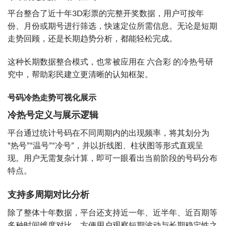
平台整合了近十年3D彩票的完整开奖数据，用户可按年
份、月份或期号进行筛选，快速定位所需信息。无论是短期
走势回顾，还是长期趋势分析，都能轻松完成。
这种长期数据整合模式，也常被应用在 六合彩 的冷热号研
究中，帮助彩民建立更清晰的认知框架。
号码冷热走势可视化展示
冷热号定义与展示逻辑
平台通过统计号码在不同周期内的出现频率，将其划分为
“热号”“温号”“冷号”，并以折线图、柱状图等形式直观呈
现。用户无需复杂计算，即可一眼看出当前阶段的号码分布
特点。
支持多周期对比分析
除了整体十年数据，平台还支持近一年、近半年、近百期等
多种时间维度对比，方便用户观察短期波动与长期稳定性之