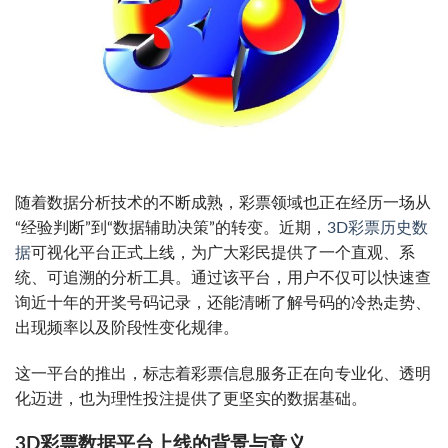
随着数据分析技术的不断成熟，彩票领域也正在经历一场从
“经验判断”到“数据辅助决策”的转变。近期，
3D彩票历史数
据
可视化平台正式上线，为广大彩民提供了一个直观、系
统、可追溯的分析工具。通过该平台，用户不仅可以快速查
询近十年的开奖号码记录，还能清晰了解号码的冷热走势、
出现频率以及阶段性变化规律。
这一平台的推出，标志着彩票信息服务正在向专业化、透明
化迈进，也为理性投注提供了更坚实的数据基础。
3D彩票数据平台上线的背景与意义