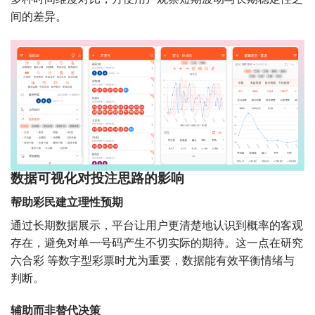
间的差异。
数据可视化对投注思路的影响
帮助彩民建立理性预期
通过长期数据展示，平台让用户更清楚地认识到概率的客观
存在，避免对单一号码产生不切实际的期待。这一点在研究
六合彩 等数字型彩票时尤为重要，数据能有效平衡情绪与
判断。
辅助而非替代决策