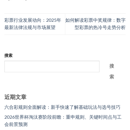
彩票行业发展动向：2025年
如何解读彩票中奖规律：数字
最新法律法规与市场展望
型彩票的热冷号走势分析
搜索
搜
索
近期文章
六合彩规则全面解读：新手快速了解基础玩法与选号技巧
2026世界杯淘汰赛阶段前瞻：重申规则、关键时间点与工
会前景预测