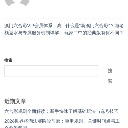
澳门六合彩VIP会员体系：高
什么是“新澳门六合彩”？与老
额返水与专属服务机制详解
玩家口中的经典版有何不同？
搜索
搜
索
近期文章
六合彩规则全面解读：新手快速了解基础玩法与选号技巧
2026世界杯淘汰赛阶段前瞻：重申规则、关键时间点与工