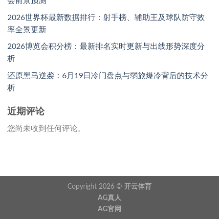
会前景预测
2026世界杯最新数据排行：射手榜、辅助王及球队防守效
率全景更新
2026博览会积分榜：最新排名实时更新与出线形势深度分
析
还原黑马逆袭：6月19日冷门盘点与弱旅爆冷背后的技术分
析
近期评论
您尚未收到任何评论。
Copyright 2026 ©
开云体育
AG真人
AG官网