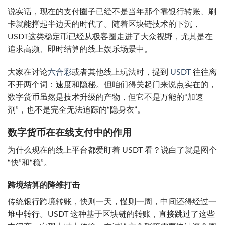
说实话，现在的支付圈子已经不是当年那个靠银行转账、刷
卡就能撑起半边天的时代了。随着区块链技术的下沉，
USDT这类稳定币已经从极客圈走进了大众视野，尤其是在
追求高频、即时结算的线上娱乐场景中。
大家在讨论
六合彩
或者其他线上玩法时，提到
USDT
往往离
不开两个词：速度和隐秘。但咱们得关起门来说点实在的，
数字货币虽然是技术升级的产物，但它不是万能的“加速
剂”，也不是完全无法追踪的“隐身衣”。
数字货币在在线支付中的作用
为什么现在的线上平台都爱盯着 USDT 看？说白了就是图个
“快”和“稳”。
跨境结算的降维打击
传统银行跨境转账，快则一天，慢则一周，中间还得经过一
堆中转行。USDT 这种基于区块链的转账，直接跳过了这些