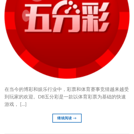
在当今的博彩和娱乐行业中，彩票和体育赛事竞猜越来越受
到玩家的欢迎。DB五分彩是一款以体育彩票为基础的快速
游戏， […]
继续阅读
→