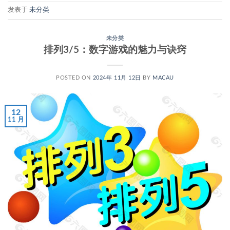
发表于
未分类
未分类
排列3/5：数字游戏的魅力与诀窍
POSTED ON
2024年 11月 12日
BY
MACAU
12
11 月