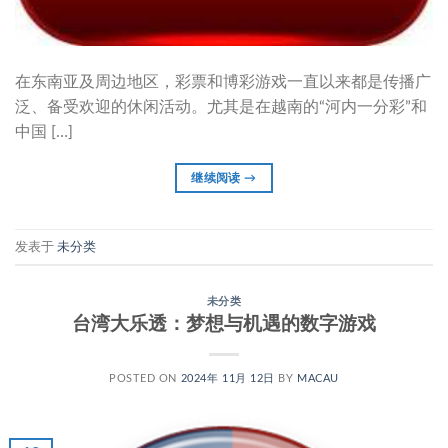
在东南亚及周边地区，彩票和博彩游戏一直以来都是传播广
泛、备受欢迎的休闲活动。尤其是在越南的“河内一分彩”和
中国 […]
继续阅读
→
发表于
未分类
未分类
台湾大乐透：梦想与机遇的数字游戏
POSTED ON
2024年 11月 12日
BY
MACAU