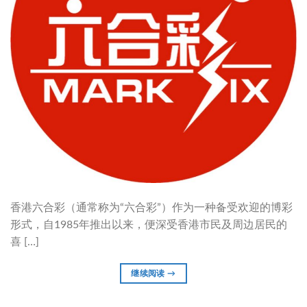
香港六合彩（通常称为“六合彩”）作为一种备受欢迎的博彩
形式，自1985年推出以来，便深受香港市民及周边居民的
喜 […]
继续阅读
→