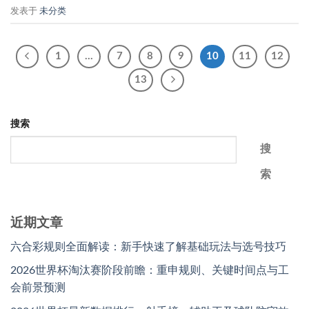
发表于
未分类
1
…
7
8
9
10
11
12
13
搜索
搜
索
近期文章
六合彩规则全面解读：新手快速了解基础玩法与选号技巧
2026世界杯淘汰赛阶段前瞻：重申规则、关键时间点与工
会前景预测