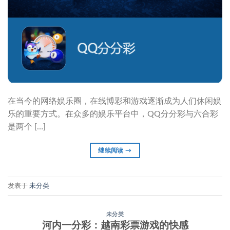
在当今的网络娱乐圈，在线博彩和游戏逐渐成为人们休闲娱
乐的重要方式。在众多的娱乐平台中，QQ分分彩与六合彩
是两个 […]
继续阅读
→
发表于
未分类
未分类
河内一分彩：越南彩票游戏的快感