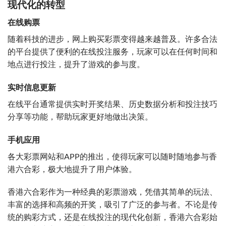
现代化的转型
在线购票
随着科技的进步，网上购买彩票变得越来越普及。许多合法
的平台提供了便利的在线投注服务，玩家可以在任何时间和
地点进行投注，提升了游戏的参与度。
实时信息更新
在线平台通常提供实时开奖结果、历史数据分析和投注技巧
分享等功能，帮助玩家更好地做出决策。
手机应用
各大彩票网站和APP的推出，使得玩家可以随时随地参与香
港六合彩，极大地提升了用户体验。
香港六合彩作为一种经典的彩票游戏，凭借其简单的玩法、
丰富的选择和高频的开奖，吸引了广泛的参与者。不论是传
统的购彩方式，还是在线投注的现代化创新，香港六合彩始