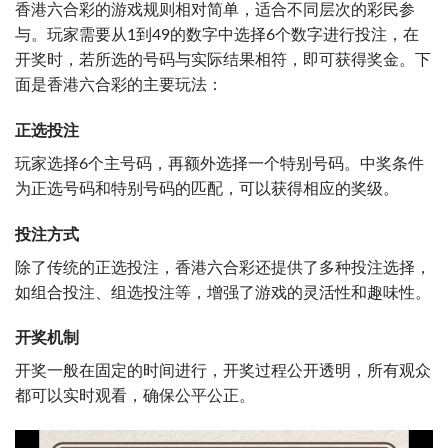
香港六合彩的游戏规则相对简单，适合不同层次的彩民参
与。玩家需要从1到49的数字中选择6个数字进行投注，在
开奖时，若所选的号码与实际结果相符，即可获得奖金。下
面是香港六合彩的主要玩法：
正选投注
玩家选择6个主号码，再额外选择一个特别号码。中奖条件
为正选号码和特别号码的匹配，可以获得相应的奖级。
投注方式
除了传统的正选投注，香港六合彩还提供了多种投注选择，
如组合投注、组选投注等，增强了游戏的灵活性和趣味性。
开奖机制
开奖一般在固定的时间进行，开奖过程公开透明，所有观众
都可以实时观看，确保公平公正。