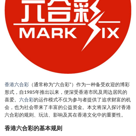
香港六合彩
（通常称为“六合彩”）作为一种备受欢迎的博彩
形式，自1985年推出以来，便深受香港市民及周边居民的
喜爱。
六合彩
的运作模式不仅为参与者提供了追求财富的机
会，也为社会带来了丰富的公益资金。本文将深入探讨香港
六合彩的规则、玩法、影响及其在香港文化中的重要性。
香港六合彩的基本规则