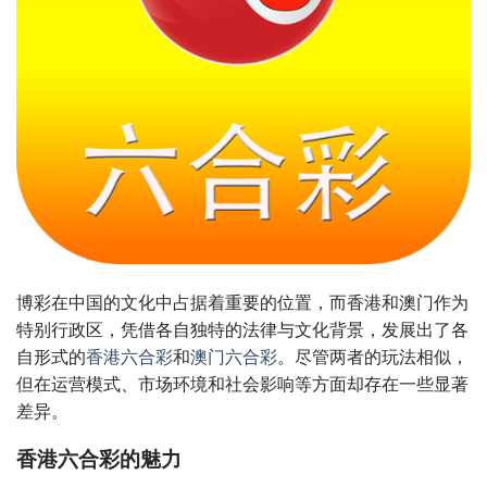
博彩在中国的文化中占据着重要的位置，而香港和澳门作为
特别行政区，凭借各自独特的法律与文化背景，发展出了各
自形式的
香港六合彩
和
澳门六合彩
。尽管两者的玩法相似，
但在运营模式、市场环境和社会影响等方面却存在一些显著
差异。
香港六合彩的魅力