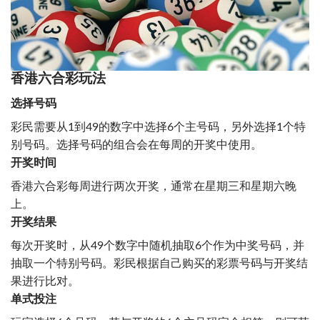
香港六合彩玩法
选择号码
彩民需要从1到49的数字中选择6个主号码，另外选择1个特
别号码。选择号码的组合会在每周的开奖中使用。
开奖时间
香港六合彩每周进行两次开奖，通常在星期三和星期六晚
上。
开奖结果
每次开奖时，从49个数字中随机抽取6个作为中奖号码，并
抽取一个特别号码。彩民根据自己购买的彩票号码与开奖结
果进行比对。
单式投注