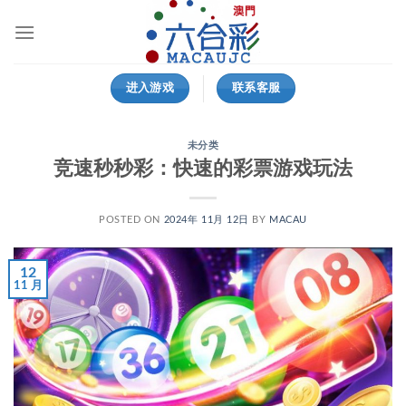
跳
到
内
容
进入游戏
联系客服
未分类
竞速秒秒彩：快速的彩票游戏玩法
POSTED ON
2024年 11月 12日
BY
MACAU
12
11 月