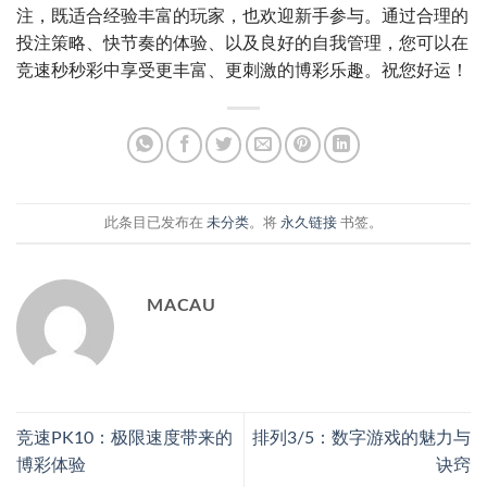
注，既适合经验丰富的玩家，也欢迎新手参与。通过合理的
投注策略、快节奏的体验、以及良好的自我管理，您可以在
竞速秒秒彩中享受更丰富、更刺激的博彩乐趣。祝您好运！
此条目已发布在
未分类
。将
永久链接
书签。
MACAU
竞速PK10：极限速度带来的
排列3/5：数字游戏的魅力与
博彩体验
诀窍