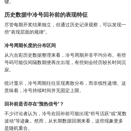
键。
历史数据中冷号回补前的表现特征
尽管每期开奖结果独立，但通过历史记录观察，可以发现一
些“表现层面的规律”。
冷号周期长度的分布区间
从六合彩历史数据整理来看，冷号周期并非平均分布。有些
号码可能仅间隔数期便再次出现，有些则会经历较长时间沉
寂。
统计显示，冷号周期往往呈现离散分布，而非线性递增。这
意味着，冷号持续时间并无固定上限。
回补前是否存在“预热信号”？
不少讨论者认为，冷号在回补前可能出现“邻号活跃”或“尾数
波动”等迹象。然而，从长期数据回测来看，这些现象更多
是随机重合。