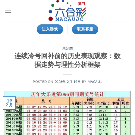
跳
到
内
容
进入游戏
联系客服
未分类
连续冷号回补前的历史表现观察：数
据走势与理性分析框架
POSTED ON
2026年 2月 19日
BY
MACAU1
19
2 月