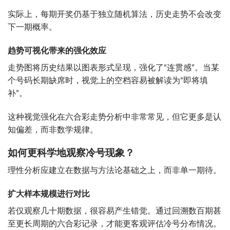
实际上，每期开奖仍基于独立随机算法，历史走势不会改变
下一期概率。
趋势可视化带来的强化效应
走势图将历史结果以图表形式呈现，强化了“连贯感”。当某
个号码长期缺席时，视觉上的空档容易被解读为“即将填
补”。
这种视觉强化在六合彩走势分析中非常常见，但它更多是认
知偏差，而非数学规律。
如何更科学地观察冷号现象？
理性分析应建立在数据与方法论基础之上，而非单一期待。
扩大样本规模进行对比
若仅观察几十期数据，很容易产生错觉。通过回溯数百期甚
至更长周期的六合彩记录，才能更客观评估冷号分布情况。