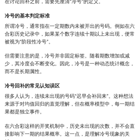
在讨论回补之前，需要先厘清“冷号”的定义。
冷号的基本判定标准
所谓冷号，通常指在一定期数内未被开出的号码。例如在六
合彩历史记录中，如果某个数字连续十期以上未出现，便常
被视为“阶段性冷号”。
但需要注意的是，冷号并非固定标签。随着期数增加或减
少，其冷度会不断变化。因此，冷号是一种动态统计概念，
而不是长期属性。
冷号回补的常见认知误区
很多人认为，连续未出现的号码“迟早会补回来”。这种想法
来源于对均值回归的直觉理解，但在概率模型中，每一期结
果都是独立事件。
在六合彩这样的开奖机制中，历史未出现的次数，并不会直
接影响下一期的结果概率。这一点，是理解冷号现象的关