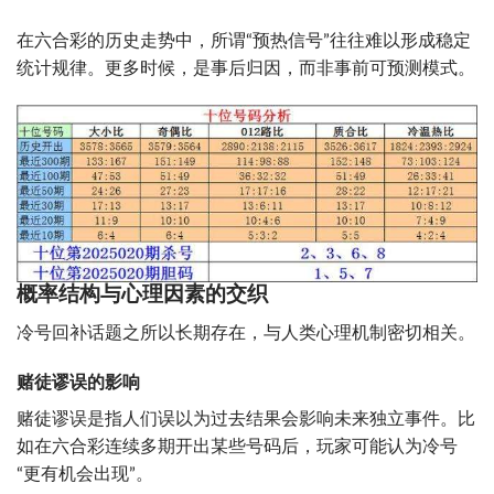
在六合彩的历史走势中，所谓“预热信号”往往难以形成稳定
统计规律。更多时候，是事后归因，而非事前可预测模式。
概率结构与心理因素的交织
冷号回补话题之所以长期存在，与人类心理机制密切相关。
赌徒谬误的影响
赌徒谬误是指人们误以为过去结果会影响未来独立事件。比
如在六合彩连续多期开出某些号码后，玩家可能认为冷号
“更有机会出现”。