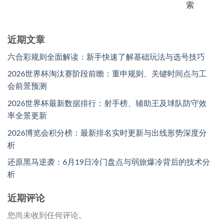
索
近期文章
六合彩规则全面解读：新手快速了解基础玩法与选号技巧
2026世界杯淘汰赛阶段前瞻：重申规则、关键时间点与工
会前景预测
2026世界杯最新数据排行：射手榜、辅助王及球队防守效
率全景更新
2026博览会积分榜：最新排名实时更新与出线形势深度分
析
还原黑马逆袭：6月19日冷门盘点与弱旅爆冷背后的技术分
析
近期评论
您尚未收到任何评论。