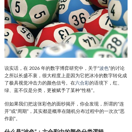
说实话，在 2026 年的数字博弈研究中，关于“
波色
”的讨论
之所以长盛不衰，很大程度上是因为它把冰冷的数字转化成
了极具视觉冲击力的颜色信号。在
六合彩
的语境下，红、
绿、蓝不仅是分类，更被赋予了某种“性格”。
但如果我们把这张彩色的面纱揭开，你会发现，所谓的“连
开”或“周期”，其实都是概率在随机分布过程中的一次次“恶
作剧”。