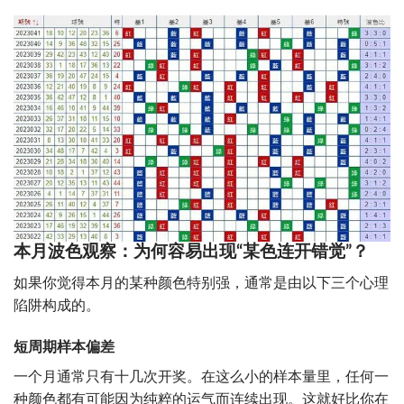
本月波色观察：为何容易出现“某色连开错觉”？
如果你觉得本月的某种颜色特别强，通常是由以下三个心理
陷阱构成的。
短周期样本偏差
一个月通常只有十几次开奖。在这么小的样本量里，任何一
种颜色都有可能因为纯粹的运气而连续出现。这就好比你在