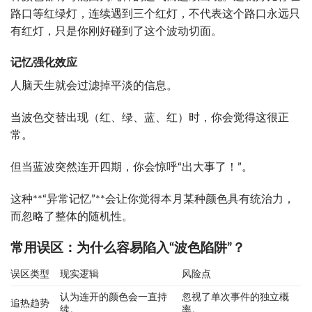
路口等红绿灯，连续遇到三个红灯，不代表这个路口永远只
有红灯，只是你刚好碰到了这个波动切面。
记忆强化效应
人脑天生就会过滤掉平淡的信息。
当波色交替出现（红、绿、蓝、红）时，你会觉得这很正
常。
但当蓝波突然连开四期，你会惊呼“出大事了！”。
这种**“异常记忆”**会让你觉得本月某种颜色具有统治力，
而忽略了整体的随机性。
常用误区：为什么容易陷入“波色陷阱”？
误区类型
现实逻辑
风险点
认为连开的颜色会一直持
忽视了单次事件的独立概
追热趋势
续。
率。