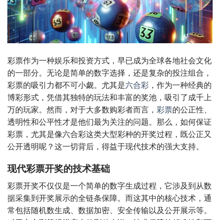
彩票作为一种娱乐和投资方式，早已成为全球各地社会文化
的一部分。无论是简单的数字选择，还是复杂的投注组合，
彩票的吸引力都不可小觑。尤其是
六合彩
，作为一种经典的
博彩形式，凭借其独特的玩法和丰富的奖池，吸引了成千上
万的玩家。然而，对于大多数购彩者而言，
彩票
的公正性、
透明性和公平性才是他们最为关注的问题。那么，如何保证
彩票，尤其是像六合彩这类大型彩种的开奖过程，既公正又
公开透明呢？这一切背后，得益于现代技术的强大支持。
现代彩票开奖的技术基础
彩票开奖不仅仅是一个简单的数字生成过程，它涉及到从数
据采集到开奖展示的全链条保障。而这其中的核心技术，通
常包括随机数生成、数据加密、安全传输以及公开展示等。