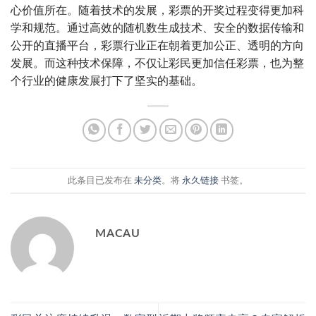
心价值所在。随着技术的发展，彩票的开奖过程变得更加科
学和规范。通过高效的随机数生成技术、安全的数据传输和
公开的直播平台，彩票行业正在朝着更加公正、透明的方向
发展。而这种技术保障，不仅让彩民更加信任彩票，也为整
个行业的健康发展打下了坚实的基础。
此条目已发布在
未分类
。将
永久链接
书签。
MACAU