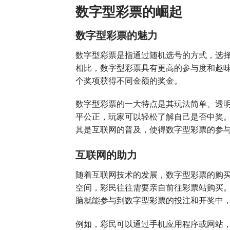
数字型彩票的崛起
数字型彩票的魅力
数字型彩票是指通过随机选号的方式，选
相比，数字型彩票具有更高的参与度和趣
个奖项获得不同金额的奖金。
数字型彩票的一大特点是其玩法简单、透
平公正，玩家可以轻松了解自己是否中奖
其是互联网的普及，使得数字型彩票的参
互联网的助力
随着互联网技术的发展，数字型彩票的购
空间，彩民往往需要亲自前往彩票站购买
脑就能参与到数字型彩票的投注和开奖中
例如，彩民可以通过手机应用程序或网站