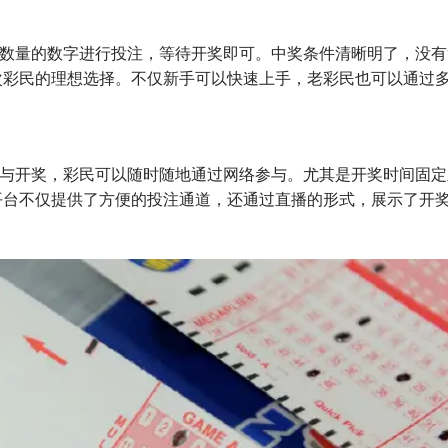
定数量的数字进行投注，等待开奖即可。中奖条件清晰明了，没有
次彩民的理想选择。不仅新手可以快速上手，老彩民也可以通过
注与开奖，彩民可以随时随地通过网络参与。尤其是开奖时间固定
平台不仅提供了方便的投注通道，还通过直播的形式，展示了开