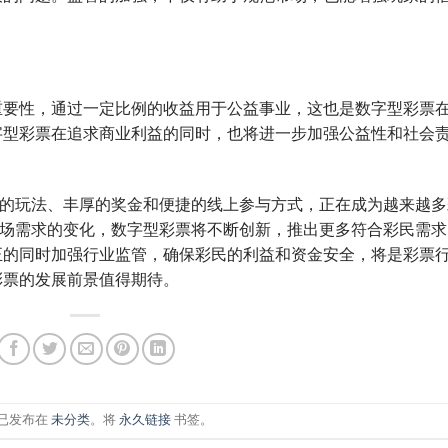
重要性，通过一定比例的收益用于公益事业，这也是数字型彩票
字型彩票在追求商业利益的同时，也将进一步加强公益性和社会
单的玩法、丰厚的奖金和便捷的线上参与方式，正在成为越来越多
市场需求的变化，数字型彩票将不断创新，推出更多符合彩民需求
正的同时加强行业监管，确保彩民的利益和资金安全，将是彩票
彩票的发展前景值得期待。
已发布在
未分类
。将
永久链接
书签。