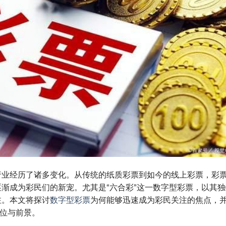
行业经历了诸多变化。从传统的纸质彩票到如今的线上彩票，彩
渐成为彩民们的新宠。尤其是“六合彩”这一数字型彩票，以其独
注。本文将探讨
数字型彩票
为何能够迅速成为彩民关注的焦点，
地位与前景。