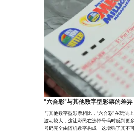
“六合彩”与其他数字型彩票的差异
与其他数字型彩票相比，“六合彩”在玩法
波动较大，这让彩民在选择号码时感到更多
号码完全由随机数字构成，这增强了其不