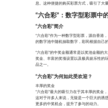
息。这种便捷的购买彩票方式，吸引了大
“六合彩”：数字型彩票中
“六合彩”简介
“六合彩”作为一种数字型彩票，源自香港
的数字池中随机抽取数字，彩民根据自己
“六合彩”的中奖金额通常是以奖池金额的
奖金、丰富的奖项设置以及极具娱乐性的
品之一。
“六合彩”为何如此受欢迎？
丰厚的奖金
“六合彩”最大的吸引力在于其丰厚的奖金
这对于许多人来说，无疑是一个巨大的诱
更多的中奖机会，提升了参与的动力。