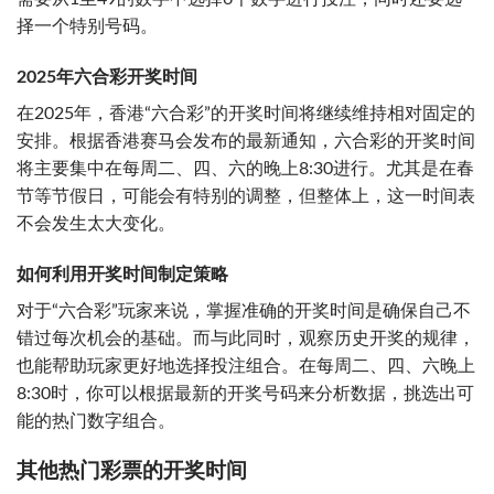
择一个特别号码。
2025年六合彩开奖时间
在2025年，香港“六合彩”的开奖时间将继续维持相对固定的
安排。根据香港赛马会发布的最新通知，六合彩的开奖时间
将主要集中在每周二、四、六的晚上8:30进行。尤其是在春
节等节假日，可能会有特别的调整，但整体上，这一时间表
不会发生太大变化。
如何利用开奖时间制定策略
对于“六合彩”玩家来说，掌握准确的开奖时间是确保自己不
错过每次机会的基础。而与此同时，观察历史开奖的规律，
也能帮助玩家更好地选择投注组合。在每周二、四、六晚上
8:30时，你可以根据最新的开奖号码来分析数据，挑选出可
能的热门数字组合。
其他热门彩票的开奖时间