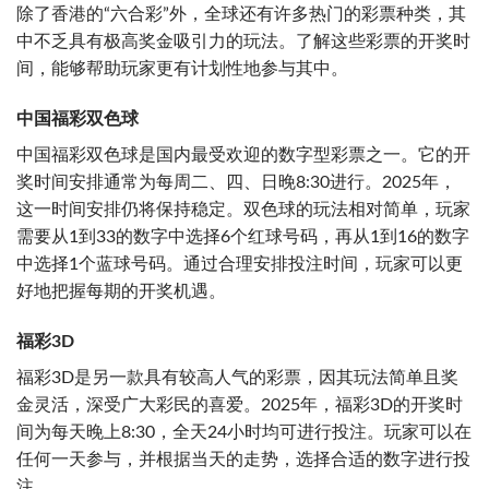
除了香港的“六合彩”外，全球还有许多热门的彩票种类，其
中不乏具有极高奖金吸引力的玩法。了解这些彩票的开奖时
间，能够帮助玩家更有计划性地参与其中。
中国福彩双色球
中国福彩双色球是国内最受欢迎的数字型彩票之一。它的开
奖时间安排通常为每周二、四、日晚8:30进行。2025年，
这一时间安排仍将保持稳定。双色球的玩法相对简单，玩家
需要从1到33的数字中选择6个红球号码，再从1到16的数字
中选择1个蓝球号码。通过合理安排投注时间，玩家可以更
好地把握每期的开奖机遇。
福彩3D
福彩3D是另一款具有较高人气的彩票，因其玩法简单且奖
金灵活，深受广大彩民的喜爱。2025年，福彩3D的开奖时
间为每天晚上8:30，全天24小时均可进行投注。玩家可以在
任何一天参与，并根据当天的走势，选择合适的数字进行投
注。