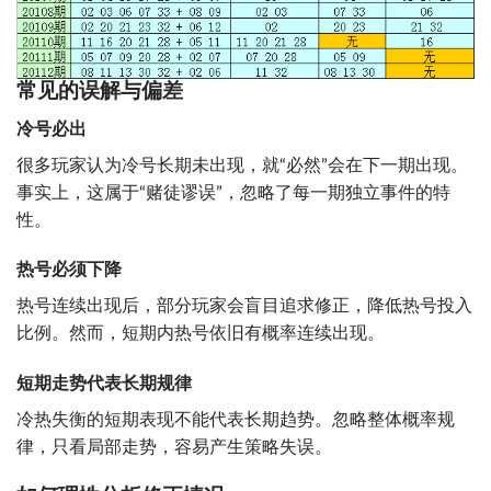
常见的误解与偏差
冷号必出
很多玩家认为冷号长期未出现，就“必然”会在下一期出现。
事实上，这属于“赌徒谬误”，忽略了每一期独立事件的特
性。
热号必须下降
热号连续出现后，部分玩家会盲目追求修正，降低热号投入
比例。然而，短期内热号依旧有概率连续出现。
短期走势代表长期规律
冷热失衡的短期表现不能代表长期趋势。忽略整体概率规
律，只看局部走势，容易产生策略失误。