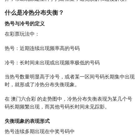
什么是冷热分布失衡？
热号与冷号的定义
在彩票玩法中：
热号：近期连续出现频率高的号码
冷号：长时间未出现或出现频率极低的号码
当热号数量明显高于冷号，或者某一区间号码长期集中出现
时，就形成了冷热分布失衡现象。
在 澳门六合彩 的走势图中，冷热分布失衡表现为某几个号
码长期频繁出现，而其他号码长时间未见踪影。
失衡现象的表现形式
热号连续多期出现在中奖号码中