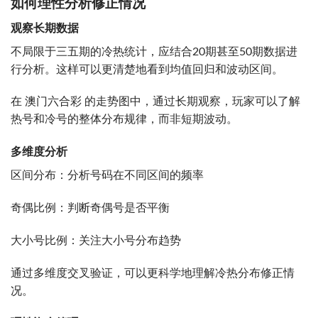
如何理性分析修正情况
观察长期数据
不局限于三五期的冷热统计，应结合20期甚至50期数据进
行分析。这样可以更清楚地看到均值回归和波动区间。
在 澳门六合彩 的走势图中，通过长期观察，玩家可以了解
热号和冷号的整体分布规律，而非短期波动。
多维度分析
区间分布：分析号码在不同区间的频率
奇偶比例：判断奇偶号是否平衡
大小号比例：关注大小号分布趋势
通过多维度交叉验证，可以更科学地理解冷热分布修正情
况。