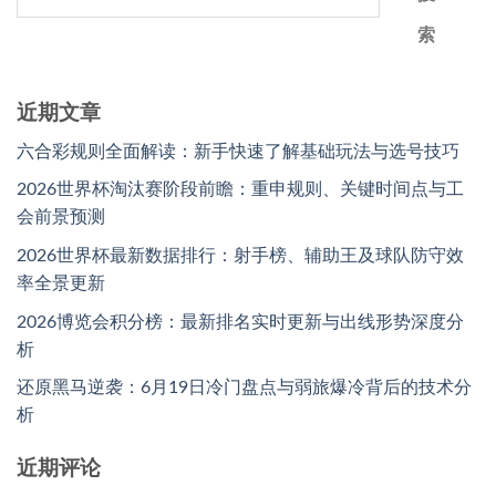
索
近期文章
六合彩规则全面解读：新手快速了解基础玩法与选号技巧
2026世界杯淘汰赛阶段前瞻：重申规则、关键时间点与工
会前景预测
2026世界杯最新数据排行：射手榜、辅助王及球队防守效
率全景更新
2026博览会积分榜：最新排名实时更新与出线形势深度分
析
还原黑马逆袭：6月19日冷门盘点与弱旅爆冷背后的技术分
析
近期评论