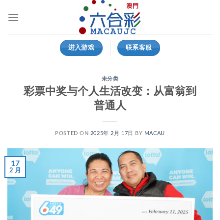
跳
到
内
容
进入游戏
联系客服
未分类
彩票中奖与个人生活改变：从富翁到
普通人
POSTED ON
2025年 2月 17日
BY
MACAU
17
2 月