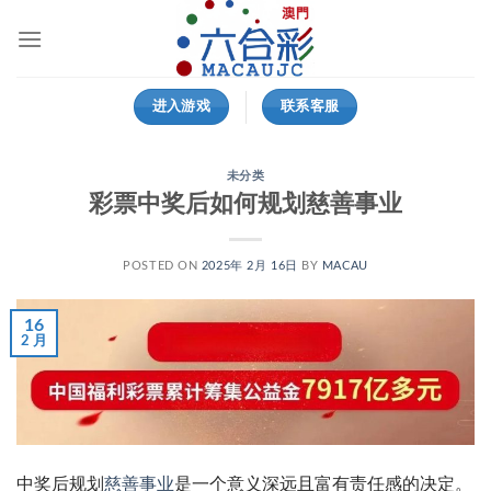
跳
到
内
容
进入游戏
联系客服
未分类
彩票中奖后如何规划慈善事业
POSTED ON
2025年 2月 16日
BY
MACAU
16
2 月
中奖后规划
慈善事业
是一个意义深远且富有责任感的决定。