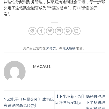
从理性分配到财务管理，从家庭沟通到社会回馈，每一步都
决定了这笔奖金能否成为“幸福的起点”，而非“矛盾的开
端”。
此条目已发布在
未分类
。将
永久链接
书签。
MACAU1
【下半场惹不起】揭秘哪些球
NLC电子《狂暴金刚》成为玩
队习惯后发制人，下半场进球
家追逐的高风险热门
率冠绝联赛