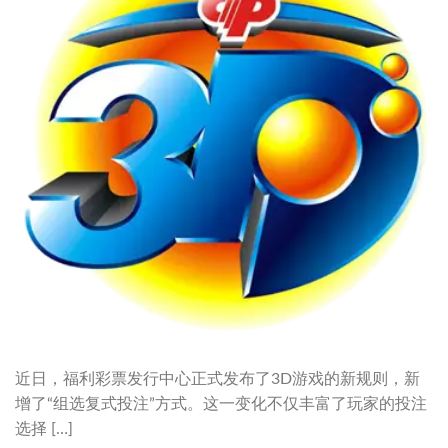
近日，福利彩票发行中心正式发布了3D游戏的新规则，新
增了“组选复式投注”方式。这一变化不仅丰富了玩家的投注
选择 […]