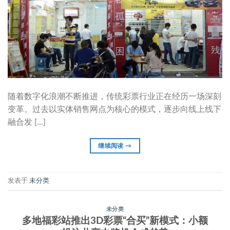
随着数字化浪潮不断推进，传统彩票行业正在经历一场深刻
变革。过去以实体销售网点为核心的模式，逐步向线上线下
融合发 […]
继续阅读
→
发表于
未分类
未分类
多地福彩站推出3D彩票“合买”新模式：小额