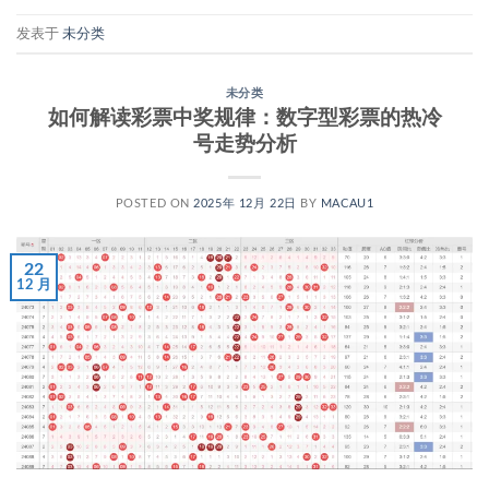
发表于
未分类
未分类
如何解读彩票中奖规律：数字型彩票的热冷
号走势分析
POSTED ON
2025年 12月 22日
BY
MACAU1
22
12 月