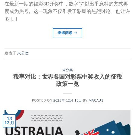
在最新一期的福彩3D开奖中，数字“7”以出乎意料的方式再
度成为热号。这一现象不仅引发了彩民的热烈讨论，也让许
多 […]
继续阅读
→
发表于
未分类
未分类
税率对比：世界各国对彩票中奖收入的征税
政策一览
POSTED ON
2025年 12月 13日
BY
MACAU1
13
12 月