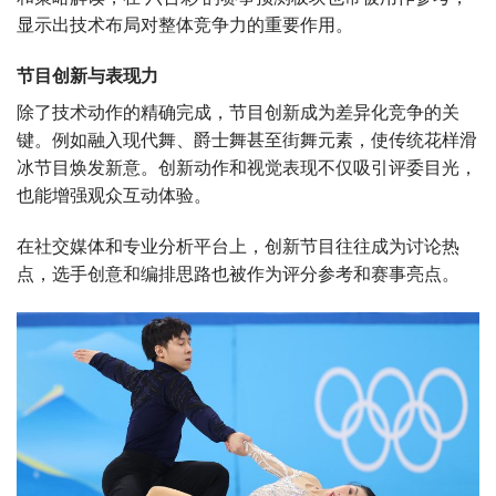
显示出技术布局对整体竞争力的重要作用。
节目创新与表现力
除了技术动作的精确完成，节目创新成为差异化竞争的关
键。例如融入现代舞、爵士舞甚至街舞元素，使传统花样滑
冰节目焕发新意。创新动作和视觉表现不仅吸引评委目光，
也能增强观众互动体验。
在社交媒体和专业分析平台上，创新节目往往成为讨论热
点，选手创意和编排思路也被作为评分参考和赛事亮点。