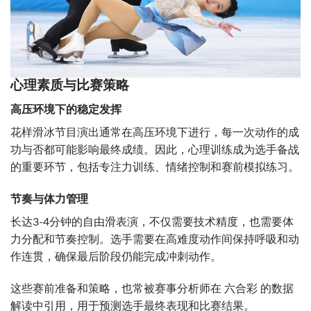
心理素质与比赛策略
高压环境下的稳定发挥
花样滑冰节目演出通常在高压环境下进行，每一次动作的成
功与否都可能影响最终成绩。因此，心理训练成为选手备战
的重要环节，包括专注力训练、情绪控制和赛前模拟练习。
节奏与体力管理
长达3-4分钟的自由滑表演，不仅需要技术精度，也需要体
力分配和节奏控制。选手需要在高难度动作间保持呼吸和动
作连贯，确保最后阶段仍能完成冲刺动作。
这些赛前准备和策略，也常被赛事分析师在 六合彩 的数据
解读中引用，用于预测选手最终表现和比赛结果。