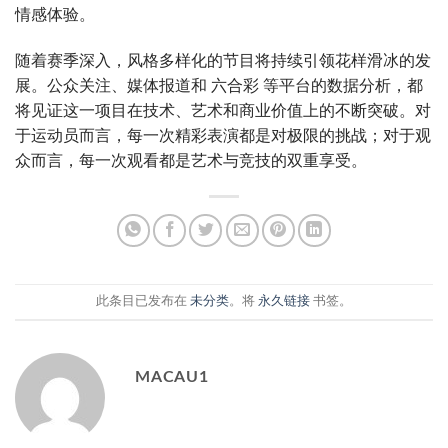
情感体验。
随着赛季深入，风格多样化的节目将持续引领花样滑冰的发
展。公众关注、媒体报道和 六合彩 等平台的数据分析，都
将见证这一项目在技术、艺术和商业价值上的不断突破。对
于运动员而言，每一次精彩表演都是对极限的挑战；对于观
众而言，每一次观看都是艺术与竞技的双重享受。
此条目已发布在
未分类
。将
永久链接
书签。
MACAU1