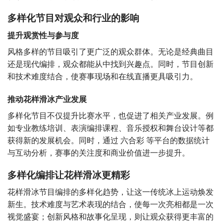
多样化节目对观众和行业的影响
提升观赏性与参与度
风格多样的节目吸引了更广泛的观众群体。无论是经典曲目
还是现代编排，观众都能从中找到兴趣点。同时，节目创新
和技术难度结合，使赛事现场和在线直播更具吸引力。
推动花样滑冰产业发展
多样化节目不仅提升比赛水平，也促进了相关产业发展。例
如专业教练培训、表演编排课程、音乐授权和舞台设计等都
获得新的发展机会。同时，通过 六合彩 等平台的数据统计
与互动分析，赛事的关注度和商业价值进一步提升。
多样化编排让花样滑冰更精彩
花样滑冰节目编排的多样化趋势，让这一传统冰上运动焕发
新生。技术难度与艺术表现的结合，使每一次亮相都是一次
视觉盛宴；创新风格和故事化呈现，则让观众获得更丰富的