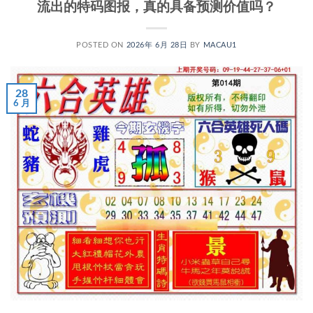
流出的特码图报，真的具备预测价值吗？
POSTED ON
2026年 6月 28日
BY
MACAU1
28
6 月