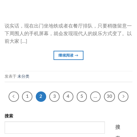
说实话，现在出门坐地铁或者在餐厅排队，只要稍微留意一
下周围人的手机屏幕，就会发现现代人的娱乐方式变了。以
前大家 […]
继续阅读
→
发表于
未分类
1
2
3
4
5
…
30
搜索
搜