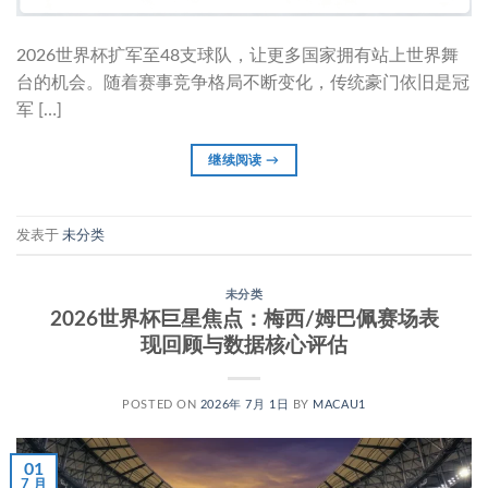
2026世界杯扩军至48支球队，让更多国家拥有站上世界舞
台的机会。随着赛事竞争格局不断变化，传统豪门依旧是冠
军 […]
继续阅读
→
发表于
未分类
未分类
2026世界杯巨星焦点：梅西/姆巴佩赛场表
现回顾与数据核心评估
POSTED ON
2026年 7月 1日
BY
MACAU1
01
7 月