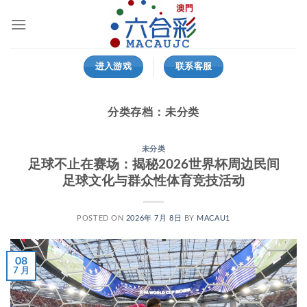
跳
到
内
容
进入游戏
联系客服
分类存档：
未分类
未分类
足球不止在赛场：揭秘2026世界杯周边民间
足球文化与群众性体育竞技活动
POSTED ON
2026年 7月 8日
BY
MACAU1
08
7 月