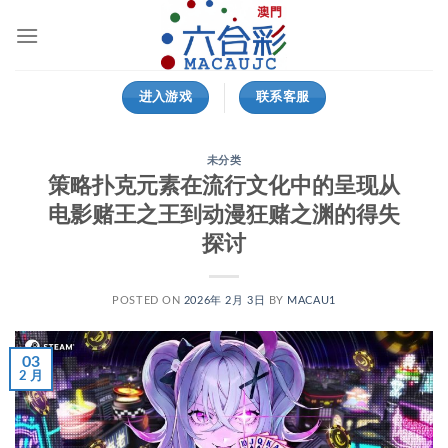
跳
到
内
容
进入游戏
联系客服
未分类
策略扑克元素在流行文化中的呈现从
电影赌王之王到动漫狂赌之渊的得失
探讨
POSTED ON
2026年 2月 3日
BY
MACAU1
03
2 月