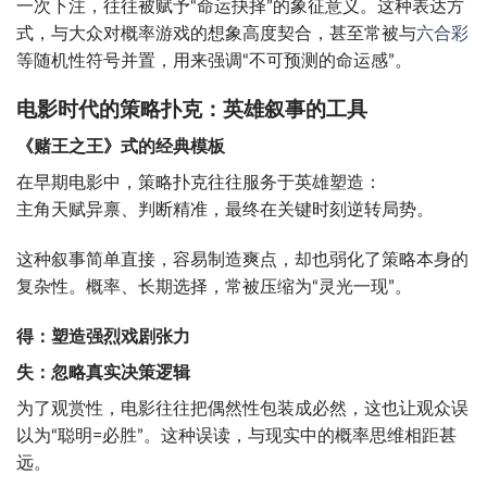
一次下注，往往被赋予“命运抉择”的象征意义。这种表达方
式，与大众对概率游戏的想象高度契合，甚至常被与
六合彩
等随机性符号并置，用来强调“不可预测的命运感”。
电影时代的策略扑克：英雄叙事的工具
《赌王之王》式的经典模板
在早期电影中，策略扑克往往服务于英雄塑造：
主角天赋异禀、判断精准，最终在关键时刻逆转局势。
这种叙事简单直接，容易制造爽点，却也弱化了策略本身的
复杂性。概率、长期选择，常被压缩为“灵光一现”。
得：塑造强烈戏剧张力
失：忽略真实决策逻辑
为了观赏性，电影往往把偶然性包装成必然，这也让观众误
以为“聪明=必胜”。这种误读，与现实中的概率思维相距甚
远。