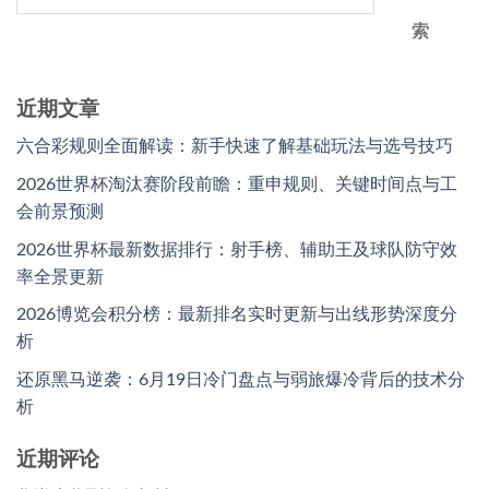
索
近期文章
六合彩规则全面解读：新手快速了解基础玩法与选号技巧
2026世界杯淘汰赛阶段前瞻：重申规则、关键时间点与工
会前景预测
2026世界杯最新数据排行：射手榜、辅助王及球队防守效
率全景更新
2026博览会积分榜：最新排名实时更新与出线形势深度分
析
还原黑马逆袭：6月19日冷门盘点与弱旅爆冷背后的技术分
析
近期评论