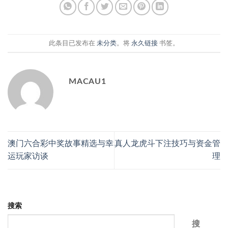
此条目已发布在
未分类
。将
永久链接
书签。
MACAU1
澳门六合彩中奖故事精选与幸
真人龙虎斗下注技巧与资金管
运玩家访谈
理
搜索
搜