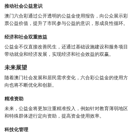
推动社会公益意识
澳门六合彩通过公开透明的公益金使用报告，向公众展示彩
票公益价值，提升了市民参与公益的意识，形成良性循环。
经济和社会双重效益
公益金不仅直接改善民生，还通过基础设施建设和服务项目
带动就业和经济发展，实现经济和社会效益的双赢。
未来展望
随着澳门社会发展和居民需求变化，六合彩公益金的使用方
向也将不断优化和创新。
精准资助
未来，公益金将更加注重精准投入，例如针对教育薄弱地区
和特殊群体进行定向资助，提高资金使用效率。
科技化管理