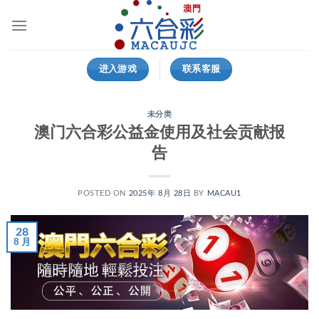
跳
到
内
容
进入游戏
联系客服
未分类
澳门六合彩公益金使用及社会贡献报
告
POSTED ON
2025年 8月 28日
BY
MACAU1
28
8 月