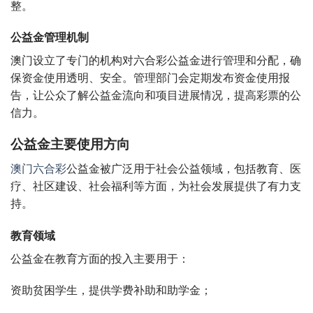
整。
公益金管理机制
澳门设立了专门的机构对六合彩公益金进行管理和分配，确
保资金使用透明、安全。管理部门会定期发布资金使用报
告，让公众了解公益金流向和项目进展情况，提高彩票的公
信力。
公益金主要使用方向
澳门六合彩
公益金被广泛用于社会公益领域，包括教育、医
疗、社区建设、社会福利等方面，为社会发展提供了有力支
持。
教育领域
公益金在教育方面的投入主要用于：
资助贫困学生，提供学费补助和助学金；