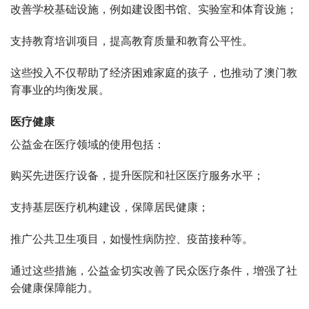
改善学校基础设施，例如建设图书馆、实验室和体育设施；
支持教育培训项目，提高教育质量和教育公平性。
这些投入不仅帮助了经济困难家庭的孩子，也推动了澳门教
育事业的均衡发展。
医疗健康
公益金在医疗领域的使用包括：
购买先进医疗设备，提升医院和社区医疗服务水平；
支持基层医疗机构建设，保障居民健康；
推广公共卫生项目，如慢性病防控、疫苗接种等。
通过这些措施，公益金切实改善了民众医疗条件，增强了社
会健康保障能力。