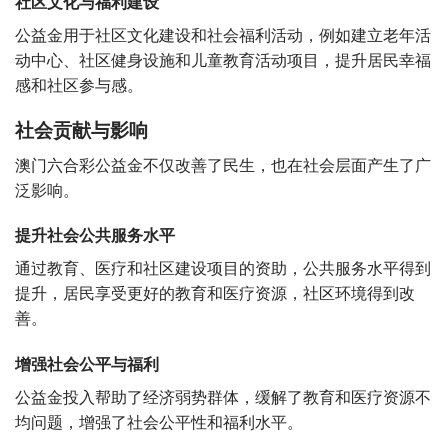
社区文化与福利建设
公益金用于社区文化建设和社会福利活动，例如建立老年活
动中心、社区健身设施和儿童教育活动项目，提升居民幸福
感和社区参与感。
社会贡献与影响
澳门六合彩公益金不仅改善了民生，也在社会层面产生了广
泛影响。
提升社会公共服务水平
通过教育、医疗和社区建设项目的资助，公共服务水平得到
提升，居民享受更好的教育和医疗资源，社区环境得到改
善。
增强社会公平与福利
公益金投入帮助了经济弱势群体，缓解了教育和医疗资源不
均问题，增强了社会公平性和福利水平。