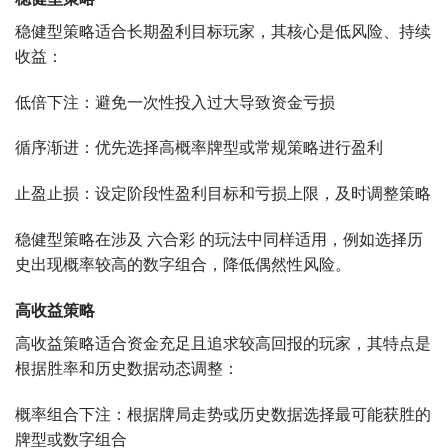
稳健型策略适合长期盈利目标玩家，其核心是低风险、持续
收益：
低倍下注：避免一次性投入过大导致资金亏损
循序渐进：优先选择高概率牌型或常规策略进行盈利
止盈止损：设定阶段性盈利目标和亏损上限，及时调整策略
稳健型策略在涉及 六合彩 的玩法中同样适用，例如选择历
史出现概率较高的数字组合，降低偶然性风险。
高收益策略
高收益策略适合资金充足且追求较高回报的玩家，其特点是
根据胜率和历史数据动态调整：
概率组合下注：根据牌局走势或历史数据选择最可能获胜的
牌型或数字组合