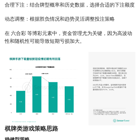
合理下注：结合牌型概率和历史数据，选择合适的下注额度
动态调整：根据胜负情况和趋势灵活调整投注策略
在 六合彩 等博彩元素中，资金管理尤为关键，因为高波动
性和随机性可能导致短期亏损加大。
棋牌类游戏策略思路
稳健型策略