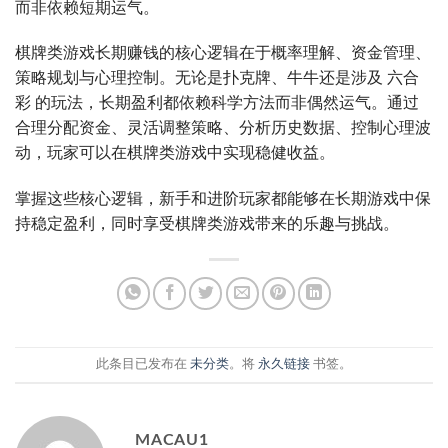
而非依赖短期运气。
棋牌类游戏长期赚钱的核心逻辑在于概率理解、资金管理、
策略规划与心理控制。无论是扑克牌、牛牛还是涉及 六合
彩 的玩法，长期盈利都依赖科学方法而非偶然运气。通过
合理分配资金、灵活调整策略、分析历史数据、控制心理波
动，玩家可以在棋牌类游戏中实现稳健收益。
掌握这些核心逻辑，新手和进阶玩家都能够在长期游戏中保
持稳定盈利，同时享受棋牌类游戏带来的乐趣与挑战。
此条目已发布在
未分类
。将
永久链接
书签。
MACAU1