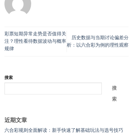
彩票短期异常走势是否值得关
历史数据与当期讨论偏差分
注？理性看待数据波动与概率
析：以六合彩为例的理性观察
规律
搜索
搜
索
近期文章
六合彩规则全面解读：新手快速了解基础玩法与选号技巧