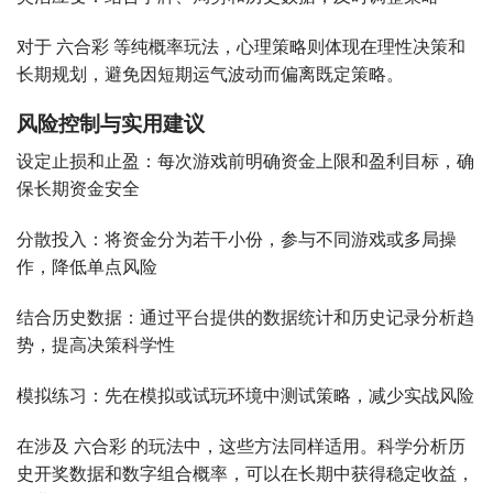
对于 六合彩 等纯概率玩法，心理策略则体现在理性决策和
长期规划，避免因短期运气波动而偏离既定策略。
风险控制与实用建议
设定止损和止盈：每次游戏前明确资金上限和盈利目标，确
保长期资金安全
分散投入：将资金分为若干小份，参与不同游戏或多局操
作，降低单点风险
结合历史数据：通过平台提供的数据统计和历史记录分析趋
势，提高决策科学性
模拟练习：先在模拟或试玩环境中测试策略，减少实战风险
在涉及 六合彩 的玩法中，这些方法同样适用。科学分析历
史开奖数据和数字组合概率，可以在长期中获得稳定收益，