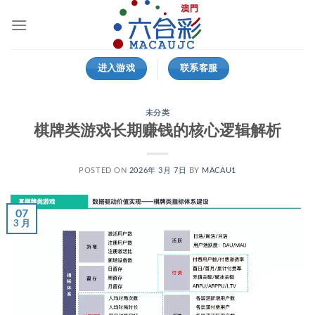
跳
到
内
容
进入游戏
联系客服
未分类
棋牌类游戏长期赚钱的核心逻辑解析
POSTED ON
2026年 3月 7日
BY
MACAU1
07
3 月