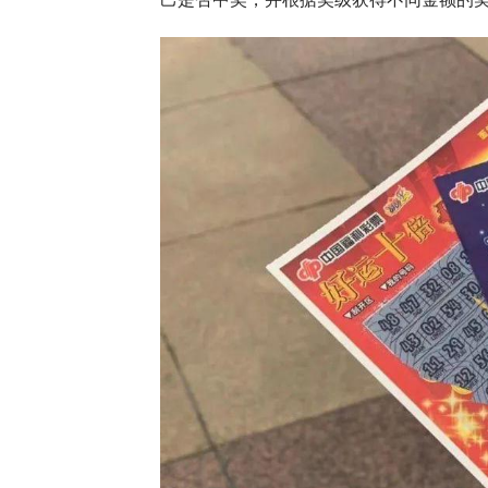
己是否中奖，并根据奖级获得不同金额的