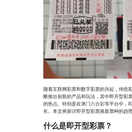
随着互联网彩票和数字彩票的兴起，传统
断推出创新的产品和玩法，其中即开型彩票（In
的热点。特别是在
澳门六合彩
等平台中，
长。本文将探讨即开型彩票推新票种的趋
什么是即开型彩票？