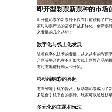
即开型彩票新票种的市场
即开型彩票的新票种不仅在目前获得了广
家对彩票产品的需求日益多样化，创新票
来发展的几个趋势：
数字化与线上化发展
随着数字化技术的发展，越来越多的彩票
合彩等平台也在不断加大线上彩票产品的
随时随地进行购买和开奖。
移动端购彩的兴起
随着智能手机的普及，移动端彩票成为了
多适合手机平台的票种。玩家可以通过移
多元化的主题和玩法