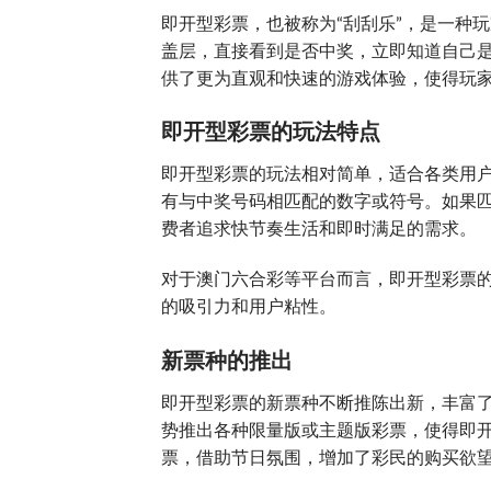
即开型彩票，也被称为“刮刮乐”，是一种
盖层，直接看到是否中奖，立即知道自己
供了更为直观和快速的游戏体验，使得玩
即开型彩票的玩法特点
即开型彩票的玩法相对简单，适合各类用
有与中奖号码相匹配的数字或符号。如果
费者追求快节奏生活和即时满足的需求。
对于澳门六合彩等平台而言，即开型彩票
的吸引力和用户粘性。
新票种的推出
即开型彩票的新票种不断推陈出新，丰富
势推出各种限量版或主题版彩票，使得即
票，借助节日氛围，增加了彩民的购买欲