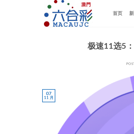
跳
到
首页
新
内
容
极速11选5
POS
07
11 月