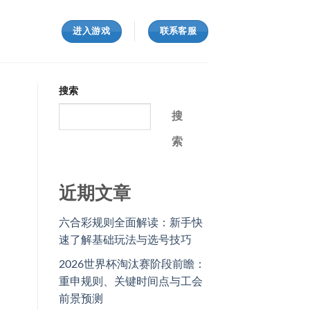
进入游戏
联系客服
搜索
搜
索
近期文章
六合彩规则全面解读：新手快
速了解基础玩法与选号技巧
2026世界杯淘汰赛阶段前瞻：
重申规则、关键时间点与工会
前景预测