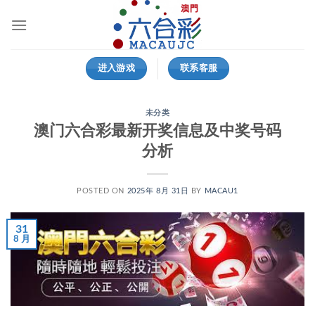
跳
到
内
容
进入游戏
联系客服
未分类
澳门六合彩最新开奖信息及中奖号码
分析
POSTED ON
2025年 8月 31日
BY
MACAU1
31
8 月