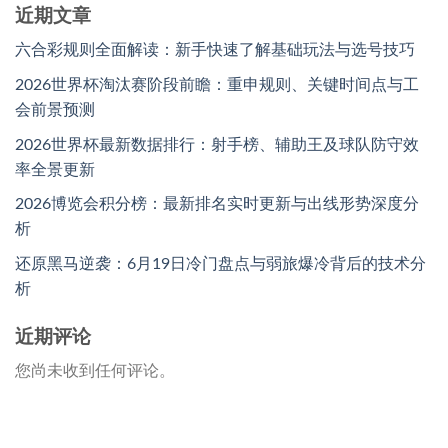
近期文章
六合彩规则全面解读：新手快速了解基础玩法与选号技巧
2026世界杯淘汰赛阶段前瞻：重申规则、关键时间点与工
会前景预测
2026世界杯最新数据排行：射手榜、辅助王及球队防守效
率全景更新
2026博览会积分榜：最新排名实时更新与出线形势深度分
析
还原黑马逆袭：6月19日冷门盘点与弱旅爆冷背后的技术分
析
近期评论
您尚未收到任何评论。