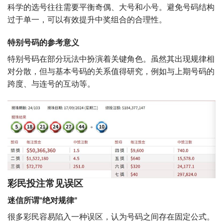
科学的选号往往需要平衡奇偶、大号和小号。避免号码结构
过于单一，可以有效提升中奖组合的合理性。
特别号码的参考意义
特别号码在部分玩法中扮演着关键角色。虽然其出现规律相
对分散，但与基本号码的关系值得研究，例如与上期号码的
跨度、与连号的互动等。
彩民投注常见误区
迷信所谓“绝对规律”
很多彩民容易陷入一种误区，认为号码之间存在固定公式。