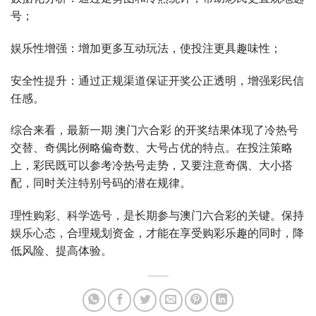
号；
娱乐性增强：增加更多互动玩法，使投注更具趣味性；
安全性提升：通过正规渠道保证开奖公正透明，增强彩民信
任感。
综合来看，最新一期 澳门六合彩 的开奖结果体现了冷热号
交替、奇偶比例略偏奇数、大号占优的特点。在投注策略
上，彩民既可以参考冷热号走势，又要注意奇偶、大小搭
配，同时关注特别号码的潜在规律。
理性购彩、科学选号，是长期参与澳门六合彩的关键。保持
娱乐心态，合理规划资金，才能在享受购彩乐趣的同时，降
低风险、提高体验。