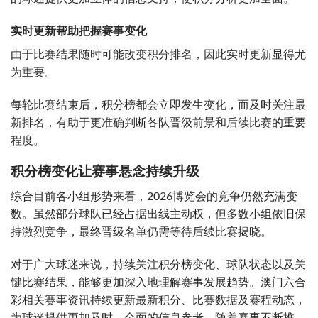
实时更新帮助把握赛事变化
由于比赛结果随时可能改变积分排名，因此实时更新显得尤
为重要。
每轮比赛结束后，积分榜都会立即发生变化，而及时关注最
新排名，有助于更准确判断各队晋级前景和后续比赛的重要
程度。
积分榜变化让赛事悬念持续升级
综合目前各小组形势来看，2026博览会的竞争仍然充满变
数。虽然部分球队已经占据出线主动权，但多数小组依旧保
持激烈竞争，最终晋级名单仍需等待后续比赛揭晓。
对于广大球迷来说，持续关注积分榜变化、球队状态以及关
键比赛结果，能够更加深入地理解赛事发展趋势。澳门六合
彩相关赛事资讯持续更新最新积分、比赛数据及赛程动态，
为球迷提供更加及时、全面的信息参考。随着赛事不断推