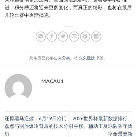
进，积分榜还将迎来更多变化，而真正的精彩，也将在最后
几轮比赛中逐渐揭晓。
此条目已发布在
未分类
。将
永久链接
书签。
MACAU1
还原黑马逆袭：6月19日冷门
2026世界杯最新数据排行：
盘点与弱旅爆冷背后的技术分
射手榜、辅助王及球队防守效
析
率全景更新