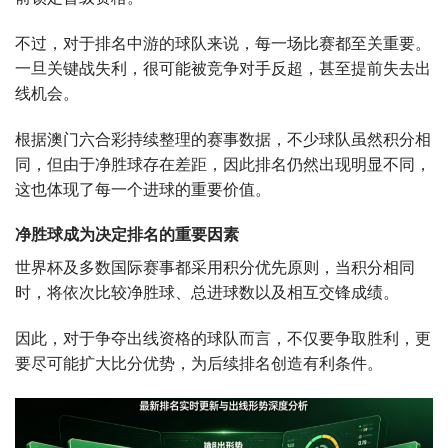
不过，对于排名中游的球队来说，每一场比赛都至关重要。
一旦关键战失利，很可能被竞争对手反超，甚至提前失去出
线机会。
根据澳门六合彩持续整理的赛事数据，不少球队虽然积分相
同，但由于净胜球存在差距，因此排名仍然出现明显不同，
这也体现了每一个进球的重要价值。
净胜球成为决定排名的重要因素
世界杯及多数国际赛事都采用积分优先原则，当积分相同
时，将依次比较净胜球、总进球数以及相互交锋成绩。
因此，对于争夺出线资格的球队而言，不仅要争取胜利，更
要尽可能扩大比分优势，为后续排名创造有利条件。