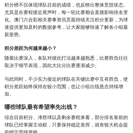
积分榜不仅体现球队目前的成绩，也反映出整体竞技状态。
尤其是在赛程接近尾声时，每一轮比赛都会直接影响排名变
化。澳门六合彩相关赛事资讯页面持续关注积分更新，为球
迷提供更加及时的数据参考，让大家能够快速了解各小组最
新形势。
积分差距为何越来越小？
随着比赛深入，各队对彼此打法越来越熟悉，比赛胜负往往
取决于细节表现，因此大比分比赛逐渐减少。
与此同时，不少实力接近的球队在关键比赛中互有胜负，使
积分差距始终保持在较小范围，也让小组出线悬念持续增
加。
哪些球队最有希望率先出线？
综合目前积分、净胜球以及剩余赛程来看，部分排名靠前的
球队已经掌握主动权，只要保持稳定发挥，就有较大机会提
前锁定晋级资格。