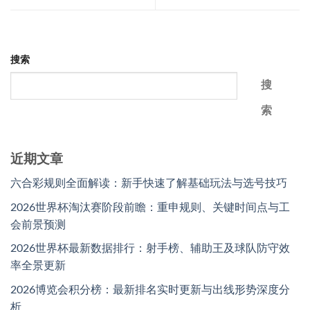
搜索
搜
索
近期文章
六合彩规则全面解读：新手快速了解基础玩法与选号技巧
2026世界杯淘汰赛阶段前瞻：重申规则、关键时间点与工
会前景预测
2026世界杯最新数据排行：射手榜、辅助王及球队防守效
率全景更新
2026博览会积分榜：最新排名实时更新与出线形势深度分
析