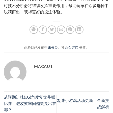
时技术分析必将继续发挥重要作用，帮助玩家在众多选择中
脱颖而出，获得更好的投注体验。
此条目已发布在
未分类
。将
永久链接
书签。
MACAU1
从预期进球(xG)角度复盘曼联
趣味小游戏活动更新：全新挑
比赛：进攻效率问题究竟出在
战解析
哪？