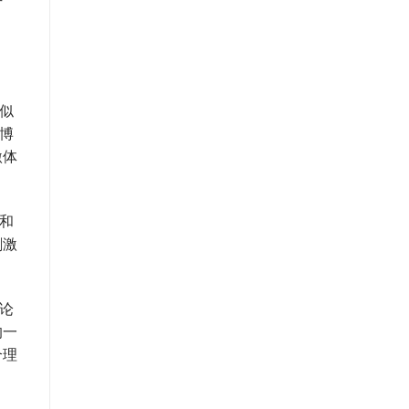
方
似
博
激体
和
刺激
论
的一
合理