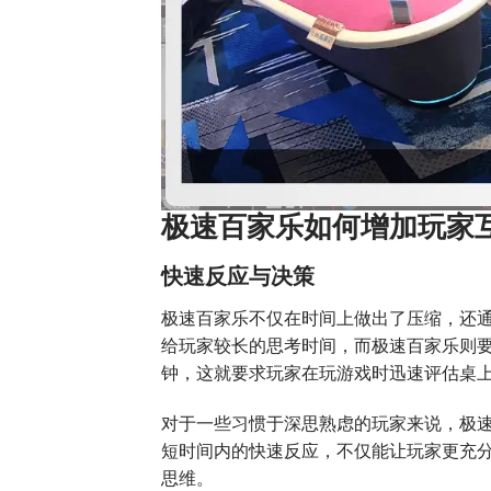
极速百家乐如何增加玩家
快速反应与决策
极速百家乐不仅在时间上做出了压缩，还
给玩家较长的思考时间，而极速百家乐则
钟，这就要求玩家在玩游戏时迅速评估桌
对于一些习惯于深思熟虑的玩家来说，极
短时间内的快速反应，不仅能让玩家更充
思维。