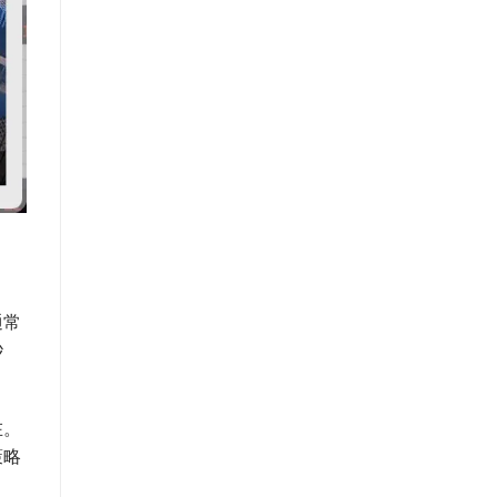
通常
秒
在。
策略