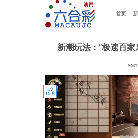
跳
到
首页
新
内
容
新潮玩法：“极速百家
POST
19
11 月