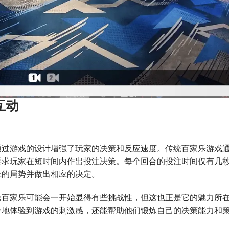
互动
通过游戏的设计增强了玩家的决策和反应速度。传统百家乐游戏
要求玩家在短时间内作出投注决策。每个回合的投注时间仅有几
上的局势并做出相应的决定。
速百家乐可能会一开始显得有些挑战性，但这也正是它的魅力所
分地体验到游戏的刺激感，还能帮助他们锻炼自己的决策能力和