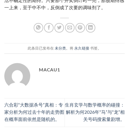
活不确定性的期待。只要那个开奖倒计时一亮，那股期待感
一上来，至于中不中，反倒成了次要的调味剂了。
此条目已发布在
未分类
。将
永久链接
书签。
MACAU1
六合彩“大数据杀号”真相：专
生肖玄学与数学概率的碰撞：
家分析为何过去十年的走势图
解析为何2026年“马”与“龙”相
在概率面前依然是随机的。
关号码搜索量剧增。