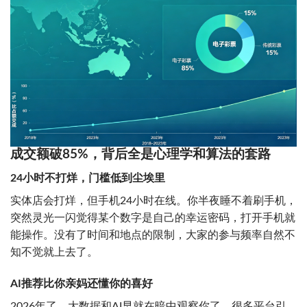
成交额破85%，背后全是心理学和算法的套路
24小时不打烊，门槛低到尘埃里
实体店会打烊，但手机24小时在线。你半夜睡不着刷手机，
突然灵光一闪觉得某个数字是自己的幸运密码，打开手机就
能操作。没有了时间和地点的限制，大家的参与频率自然不
知不觉就上去了。
AI推荐比你亲妈还懂你的喜好
2026年了，大数据和AI早就在暗中观察你了。很多平台引