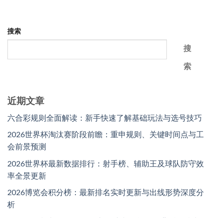
搜索
搜
索
近期文章
六合彩规则全面解读：新手快速了解基础玩法与选号技巧
2026世界杯淘汰赛阶段前瞻：重申规则、关键时间点与工
会前景预测
2026世界杯最新数据排行：射手榜、辅助王及球队防守效
率全景更新
2026博览会积分榜：最新排名实时更新与出线形势深度分
析