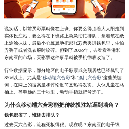
说实话，以前买彩票就像在上班。你要么得顶着大太阳走到
实体投注站，要么得在下班路上急急忙忙排队，拿着笔在纸
上涂涂抹抹，最后小心翼翼地把那张彩票夹进钱包里，生怕
弄丢了或者洗衣服时绞碎。
但到了2026年，去看看香港和
东南亚的市场，买彩票这件事早就被手机彻底改造了。
行业数据显示，部分地区的电子彩票成交额居然已经飙到了
85%以上。尤其是“
移动端六合彩
”和“
澳门六合彩
”这些关键
词，在网上的搜索量和讨论度简直热得发烫。大伙儿坐在马
桶上、等电梯的三十秒里，动动手指就把号选了。
为什么移动端六合彩能把传统投注站逼到墙角？
钱包都省了，谁还去排队？
过去买六合彩，流程死板得很。现在呢？东南亚的电子钱