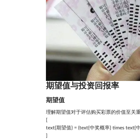
期望值与投资回报率
期望值
理解期望值对于评估购买彩票的价值至关
[
text{期望值} = (text{中奖概率} times text
]