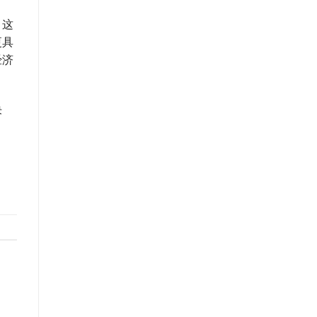
。这
更具
经济
决