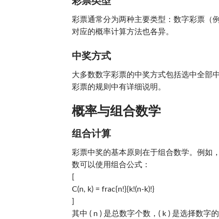
彩票类型
彩票通常分为两种主要类型：数字彩票（
对应的概率计算方法也各异。
中奖方式
大多数数字彩票的中奖方式包括选中全部
彩票的规则中有详细说明。
概率与组合数学
组合计算
彩票中奖的基本原则在于组合数学。例如，
数可以使用组合公式：
[
C(n, k) = frac{n!}{k!(n-k)!}
]
其中 ( n ) 是总数字个数，( k ) 是选择数