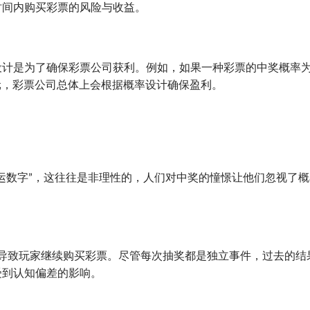
时间内购买彩票的风险与收益。
设计是为了确保彩票公司获利。例如，如果一种彩票的中奖概率
10元，彩票公司总体上会根据概率设计确保盈利。
运数字”，这往往是非理性的，人们对中奖的憧憬让他们忽视了概
觉会导致玩家继续购买彩票。尽管每次抽奖都是独立事件，过去的结
受到认知偏差的影响。