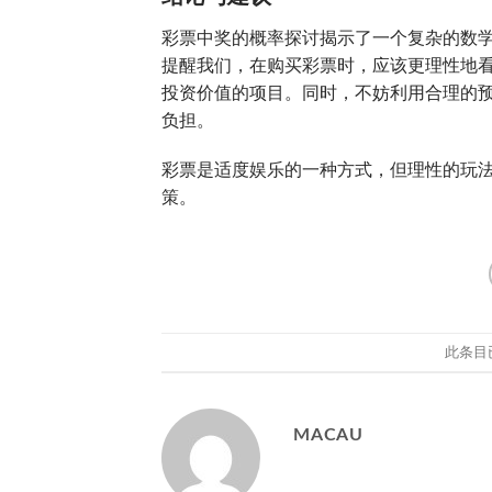
彩票中奖的概率探讨揭示了一个复杂的数
提醒我们，在购买彩票时，应该更理性地
投资价值的项目。同时，不妨利用合理的
负担。
彩票是适度娱乐的一种方式，但理性的玩
策。
此条目
MACAU