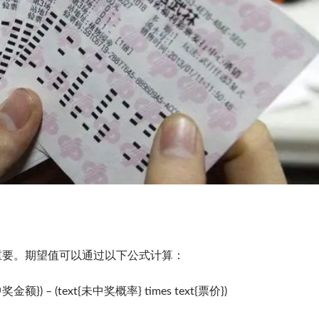
重要。期望值可以通过以下公式计算：
{中奖金额}) – (text{未中奖概率} times text{票价})