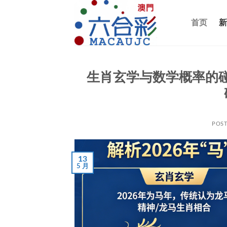
跳
到
首页
新
内
容
生肖玄学与数学概率的碰撞
POS
13
5 月