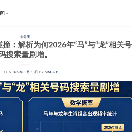
闻
未分类
：解析为何2026年“马”与“龙”相关号
码搜索量剧增。
TED ON
2026年 5月 13日
BY
MACAU1