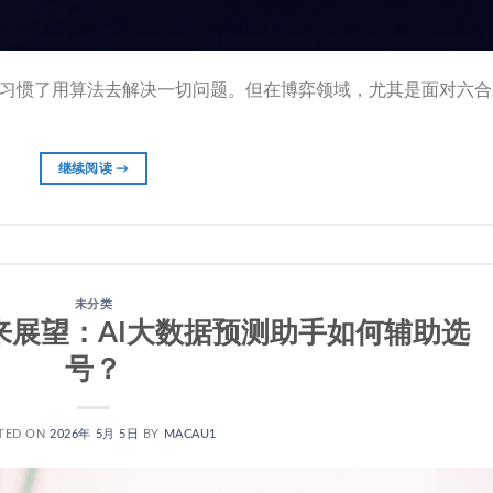
似乎习惯了用算法去解决一切问题。但在博弈领域，尤其是面对六
继续阅读
→
未分类
未来展望：AI大数据预测助手如何辅助选
号？
TED ON
2026年 5月 5日
BY
MACAU1