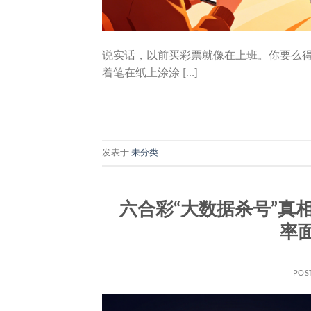
说实话，以前买彩票就像在上班。你要么
着笔在纸上涂涂 […]
发表于
未分类
六合彩“大数据杀号”真
率
POS