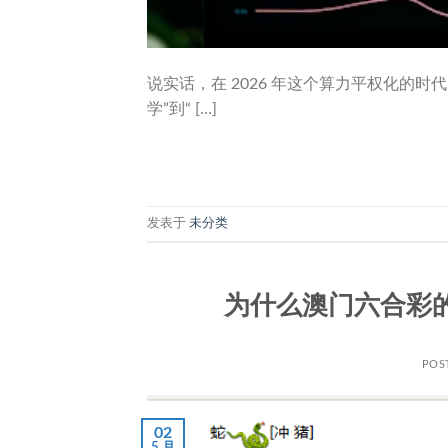
说实话，在 2026 年这个算力平权化的
学”到“ […]
发表于
未分类
为什么澳门六合彩的
POS
02
5 月