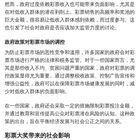
然而，政府过度依赖彩票收入也可能带来负面影响，尤其是
在对低收入群体的潜在剥削上。彩票销售的高频率和奖池的
巨大金额，很容易让低收入群体感到依赖，而过度参与。这
也引发了社会对政府是否应该加大监管力度的讨论。
政府政策对彩票市场的调控
为防止彩票市场的恶性竞争和滥用，许多国家的政府会对彩
票市场进行严格的法律和税务监管。对于一些国家而言，尤
其是那些收入不均、贫困问题严重的国家，政府对彩票的调
控政策显得尤为重要。通过调整税收政策、控制广告宣传和
增强公益性，政府可以在保障彩票市场健康发展的同时，减
少对低收入群体的负面影响。
在一些国家，政府还会采取一定的措施限制彩票投注金额，
并通过教育和宣传提高公众对彩票潜在风险的认知。这种政
策的出台，旨在平衡经济发展与社会公正之间的关系。
彩票大奖带来的社会影响