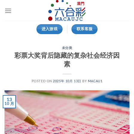
跳
到
内
容
进入游戏
联系客服
未分类
彩票大奖背后隐藏的复杂社会经济因
素
POSTED ON
2025年 10月 13日
BY
MACAU1
13
10 月