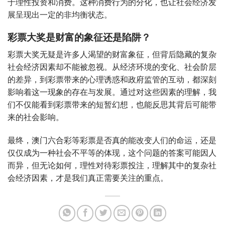
于理性投资和消费。这种消费行为的分化，也让社会经济发
展呈现出一定的非均衡状态。
彩票大奖是财富的象征还是陷阱？
彩票大奖无疑是许多人渴望的财富象征，但背后隐藏的复杂
社会经济因素却不能被忽视。从经济环境的变化、社会阶层
的差异，到彩票带来的心理诱惑和政府监管的互动，都深刻
影响着这一现象的存在与发展。通过对这些因素的理解，我
们不仅能看到彩票带来的短暂幻想，也能反思其背后可能带
来的社会影响。
最终，澳门六合彩等彩票是否真的能改变人们的命运，还是
仅仅成为一种社会不平等的体现，这个问题的答案可能因人
而异，但无论如何，理性对待彩票投注，理解其中的复杂社
会经济因素，才是我们真正需要关注的重点。