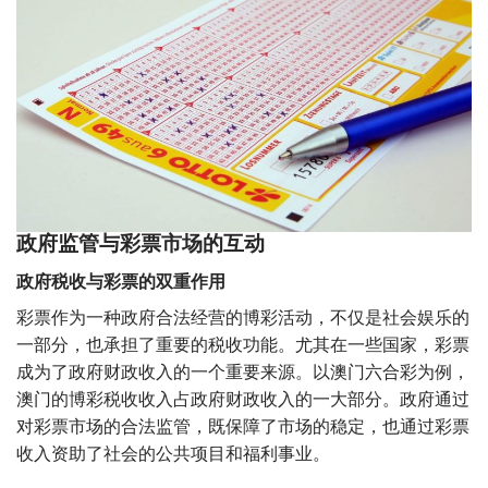
政府监管与彩票市场的互动
政府税收与彩票的双重作用
彩票作为一种政府合法经营的博彩活动，不仅是社会娱乐的
一部分，也承担了重要的税收功能。尤其在一些国家，彩票
成为了政府财政收入的一个重要来源。以澳门六合彩为例，
澳门的博彩税收收入占政府财政收入的一大部分。政府通过
对彩票市场的合法监管，既保障了市场的稳定，也通过彩票
收入资助了社会的公共项目和福利事业。