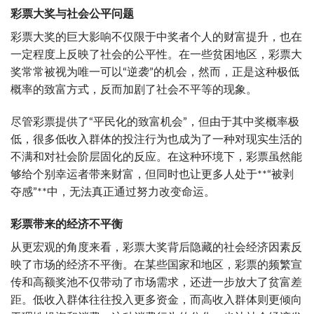
彩票大奖与社会公平问题
彩票大奖的巨大影响不仅限于中奖者个人的财富提升，也在
一定程度上反映了社会的公平性。在一些贫困地区，彩票大
奖常常被视为唯一可以“逆袭”的机会，然而，正是这种极低
概率的致富方式，反而加剧了社会不平等的现象。
尽管彩票提供了“平民化的致富机会”，但由于其中奖概率极
低，很多低收入群体的投注行为也成为了一种对现实生活的
不满和对社会阶层固化的反应。在这种环境下，彩票虽然能
够给个别幸运者带来财富，但同时也让更多人处于**“被剥
夺感”**中，无法真正通过努力改变命运。
彩票带来的经济不平衡
从更宏观的角度来看，彩票大奖背后隐藏的社会经济因素反
映了市场的经济不平衡。在某些国家和地区，彩票的频繁宣
传和高额奖池不仅带动了市场需求，还进一步放大了贫富差
距。低收入群体往往投入更多资金，而高收入群体则更倾向