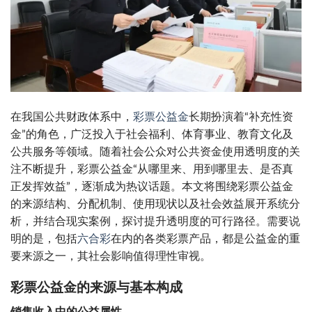
在我国公共财政体系中，
彩票公益金
长期扮演着“补充性资
金”的角色，广泛投入于社会福利、体育事业、教育文化及
公共服务等领域。随着社会公众对公共资金使用透明度的关
注不断提升，彩票公益金“从哪里来、用到哪里去、是否真
正发挥效益”，逐渐成为热议话题。本文将围绕彩票公益金
的来源结构、分配机制、使用现状以及社会效益展开系统分
析，并结合现实案例，探讨提升透明度的可行路径。需要说
明的是，包括
六合彩
在内的各类彩票产品，都是公益金的重
要来源之一，其社会影响值得理性审视。
彩票公益金的来源与基本构成
销售收入中的公益属性