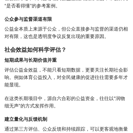
“是否看得懂”的参考案例。
公众参与监督渠道有限
公益金本质上来源于公众，但公众直接参与监督的渠道仍相
对有限，这也是透明度争议反复出现的重要原因。
社会效益如何科学评估？
短期成果与长期价值并重
评估公益金效益，不能只看短期数据，更要关注长期社会影
响。例如体育公益投入，对全民健康的促进往往需要多年才
能显现。
在这类长期项目中，源自六合彩的公益资金，往往以“润物
细无声”的方式发挥作用。
建立量化与反馈机制
通过第三方评估、公众反馈和持续跟踪，可以更客观地衡量