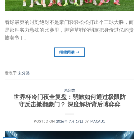
看球最爽的时刻绝对不是豪门轻轻松松打出个三球大胜，而
是那种实力悬殊的比赛里，脚穿草鞋的弱旅把身价过亿的贵
族老爷 […]
继续阅读
→
发表于
未分类
未分类
世界杯冷门夜全复盘：弱旅如何通过极限防
守反击掀翻豪门？ 深度解析背后博弈弈
POSTED ON
2026年 7月 17日
BY
MACAU1