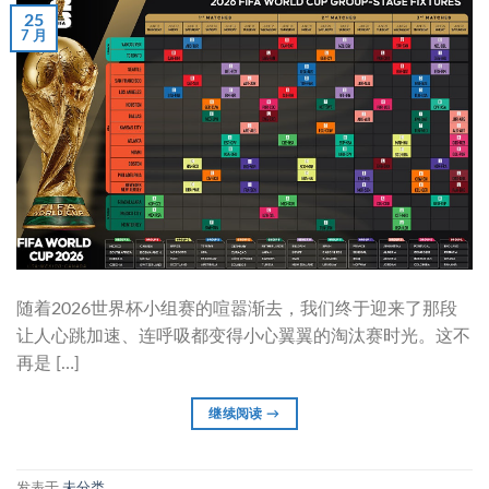
25
7 月
随着2026世界杯小组赛的喧嚣渐去，我们终于迎来了那段
让人心跳加速、连呼吸都变得小心翼翼的淘汰赛时光。这不
再是 […]
继续阅读
→
发表于
未分类