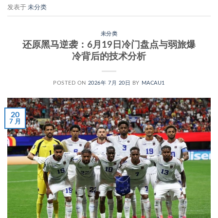
发表于
未分类
未分类
还原黑马逆袭：6月19日冷门盘点与弱旅爆
冷背后的技术分析
POSTED ON
2026年 7月 20日
BY
MACAU1
20
7 月