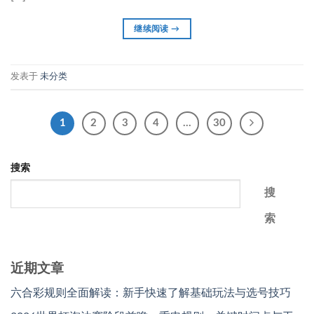
继续阅读
→
发表于
未分类
1
2
3
4
…
30
搜索
搜
索
近期文章
六合彩规则全面解读：新手快速了解基础玩法与选号技巧